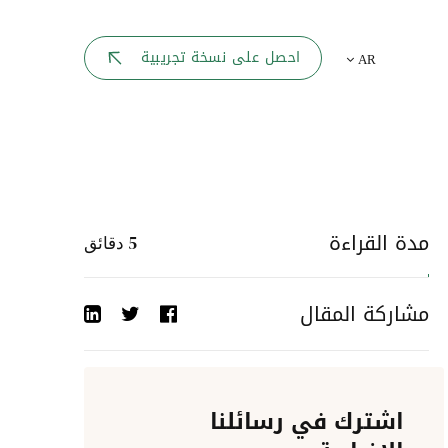
بوابة الموظف
احصل على نسخة تجريبية
AR
يك
لوحه القيادة
تقارير الموارد البشرية
ل كل موظف
ربط المواقع
ات إلى
مدة القراءة
5
دقائق
أحداث الشركة
مشاركة المقال
دليل الشركات
عمليات المصادقة
اشترك في رسائلنا