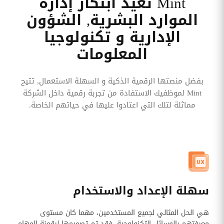
Mint تعيد ابتكار إدارة
وقوائم
الموارد البشرية, الشؤون
الاختيار
الإدارية و تكنولوجيا
تحسين
متابعة
المعلومات
مهام
وقوائم
التحقق
الخاصة
بالموارد
بفضل منصتها الرقمية الذكية و السهلة الاستعمال, تتيح
البشرية
Mint لموظفيك الاستفادة من تجربة رقمية داخل الشركة
مماثلة لتلك التي اعتادوا عليها في حياتهم الخاصة.
تتبع
التأمين
الصحي
قم بتتبع
طلبات
استرداد
تكاليف
الرعاية
سهلة الإعداد والاستخدام
هي الحل المثالي لجميع المستخدمين، مهما كان مستوى
معرفتهم بالوسائل التكنولوجية. فقد تم تصميمها لرقمنة المهام