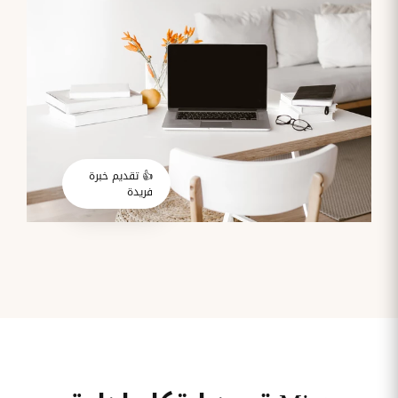
قم بإدارة
تحويل
متابعة
الشركات
الوثائق
طلبات
أفضل
الإدارية
تدخلات
لمسارات
بشكل
تكنولوجيا
تدريب
عمليات
أوتوماتيكي
المعلومات
موظفيك
المصادقة
إلى
تنسيقات
رقمية
مراقبة
تقارير
آراء
الدخول
النفقات
الموظفين
👍 تقديم خبرة
رقمنة إدارة
جس نبض
فريدة
تقارير
موظفيك
النفقات
الرواتب
و
التعويض
اعداد
الرواتب
بشكل
أسهل
المهام