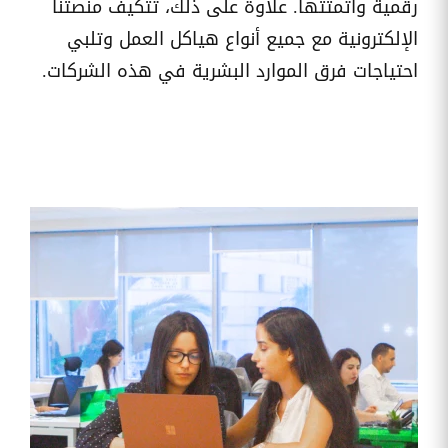
رقمية وأتمتتها. علاوة على ذلك، تتكيف منصتنا
وقوائم
الاختيار
الإلكترونية مع جميع أنواع هياكل العمل وتلبي
تحسين
احتياجات فرق الموارد البشرية في هذه الشركات.
متابعة
مهام
وقوائم
التحقق
الخاصة
بالموارد
البشرية
تتبع
التأمين
الصحي
قم بتتبع
طلبات
استرداد
تكاليف
الرعاية