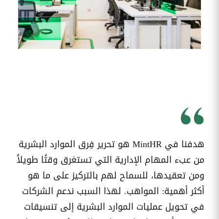
قم بإدارة
تحويل
متابعة
الشركات
الوثائق
طلبات
أفضل
الإدارية
تدخلات
لمسارات
بشكل
تكنولوجيا
تدريب
عمليات
أوتوماتيكي
المعلومات
موظفيك
المصادقة
إلى
تنسيقات
رقمية
مراقبة
تقارير
آراء
الدخول
النفقات
الموظفين
رقمنة إدارة
جس نبض
تقارير
موظفيك
النفقات
الرواتب
هدفنا في MintHR هو تحرير فِرق الموارد البشرية
و
التعويض
من عبء المهام الإدارية التي تستغرق وقتًا طويلاً
اعداد
ومن تعقيدها، للسماح لهم بالتركيز على ما هو
الرواتب
بشكل
أكثر أهمية: المواهب. لهذا السبب ندعم الشركات
أسهل
في تحويل عمليات الموارد البشرية إلى تنسيقات
المهام