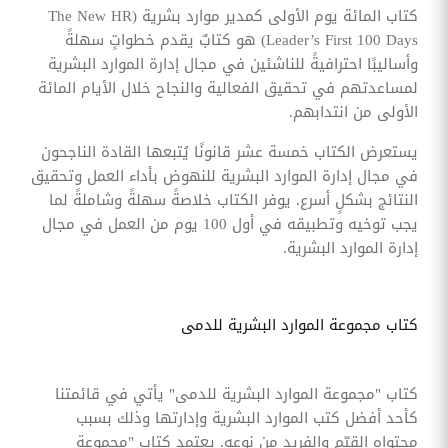
كتاب المائة يوم الأولى كمدير موارد بشرية (The New HR
Leader’s First 100 Days) هو كتابٌ يقدم خطواتٍ سهلةً
وأساليبًا احترافيةً للناشئين في مجال إدارة الموارد البشرية
لمساعدتهم في تحقيق الفعالية والنجاح خلال الأيام المائة
الأولى من انتدابهم.
يستعرض الكتاب خمسة عشر قانونًا يُتبعها القادة الناجحون
في مجال إدارة الموارد البشرية للنهوض بأداء العمل وتحقيق
النتائج بشكلٍ أسرع. يوفر الكتاب خلاصةً سهلةً وشاملةً لما
يجب توخيه وتطبيقه في أول 100 يوم من العمل في مجال
إدارة الموارد البشرية.
كتاب مجموعة الموارد البشرية للدمى
كتاب "مجموعة الموارد البشرية للدمى" يأتي في قائمتنا
كأحد أفضل كتب الموارد البشرية وإدارتها وذلك بسبب
محتواه القيّم والفريد من نوعه. يعتمد كتاب "مجموعة