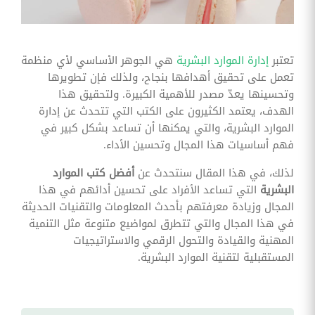
وقوائم
الاختيار
تحسين
متابعة
تعتبر
إدارة الموارد البشرية
هي الجوهر الأساسي لأي منظمة
مهام
تعمل على تحقيق أهدافها بنجاح، ولذلك فإن تطويرها
وقوائم
التحقق
وتحسينها يعدّ مصدر للأهمية الكبيرة. ولتحقيق هذا
الخاصة
الهدف، يعتمد الكثيرون على الكتب التي تتحدث عن إدارة
بالموارد
البشرية
الموارد البشرية، والتي يمكنها أن تساعد بشكل كبير في
فهم أساسيات هذا المجال وتحسين الأداء.
تتبع
التأمين
لذلك، في هذا المقال سنتحدث عن
أفضل كتب الموارد
الصحي
البشرية
التي تساعد الأفراد على تحسين أدائهم في هذا
قم بتتبع
المجال وزيادة معرفتهم بأحدث المعلومات والتقنيات الحديثة
طلبات
في هذا المجال والتي تتطرق لمواضيع متنوعة مثل التنمية
استرداد
تكاليف
المهنية والقيادة والتحول الرقمي والاستراتيجيات
الرعاية
المستقبلية لتقنية الموارد البشرية.