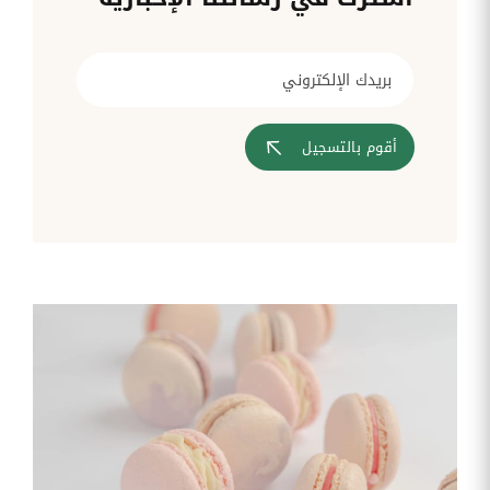
قم بإدارة
تحويل
متابعة
الشركات
الوثائق
طلبات
أفضل
الإدارية
تدخلات
لمسارات
بشكل
تكنولوجيا
تدريب
عمليات
أوتوماتيكي
المعلومات
موظفيك
المصادقة
إلى
تنسيقات
رقمية
أقوم بالتسجيل
مراقبة
تقارير
آراء
الدخول
النفقات
الموظفين
رقمنة إدارة
جس نبض
تقارير
موظفيك
النفقات
الرواتب
و
التعويض
اعداد
الرواتب
بشكل
أسهل
المهام