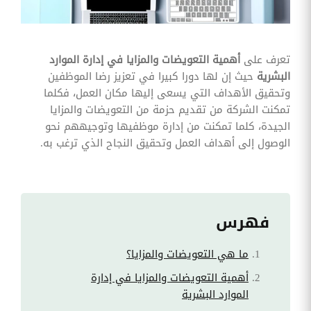
وقوائم
الاختيار
تحسين
متابعة
تعرف على
أهمية التعويضات والمزايا في إدارة الموارد
مهام
البشرية
حيث إن لها دورا كبيرا في تعزيز رضا الموظفين
وقوائم
التحقق
وتحقيق الأهداف التي يسعى إليها مكان العمل، فكلما
الخاصة
تمكنت الشركة من تقديم حزمة من التعويضات والمزايا
بالموارد
البشرية
الجيدة، كلما تمكنت من إدارة موظفيها وتوجيههم نحو
الوصول إلى أهداف العمل وتحقيق النجاح الذي ترغب به.
تتبع
التأمين
الصحي
قم بتتبع
طلبات
فهرس
استرداد
تكاليف
الرعاية
ما هي التعويضات والمزايا؟
أهمية التعويضات والمزايا في إدارة
الموارد البشرية