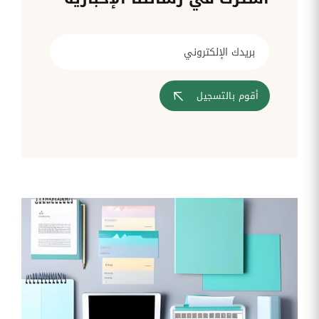
قم بإدارة
تحويل
متابعة
الشركات
الوثائق
طلبات
أفضل
الإدارية
تدخلات
لمسارات
بشكل
تكنولوجيا
تدريب
عمليات
أوتوماتيكي
المعلومات
موظفيك
المصادقة
إلى
تنسيقات
رقمية
أقوم بالتسجيل
مراقبة
تقارير
آراء
الدخول
النفقات
الموظفين
رقمنة إدارة
جس نبض
تقارير
موظفيك
النفقات
الرواتب
و
التعويض
اعداد
الرواتب
بشكل
أسهل
المهام