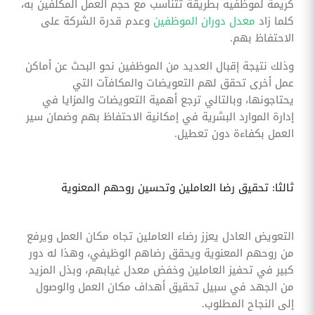
كريمة لموظفيه بطريقة تتناسب مع حجم العمل المكلفين به،
كلما زاد
معدل دوران الموظفين
وعدم قدرة الشركة على
الاحتفاظ بهم.
وذلك نتيجة إقبال العديد من الموظفين نحو البحث عن أماكن
عمل أخرى تحقق لهم التعويضات والمكافآت التي
يحتاجونها، وبالتالي ترجع أهمية التعويضات والمزايا في
إدارة الموارد البشرية في إمكانية الاحتفاظ بهم وضمان سير
العمل بكفاءة دون تعطيل.
ثالثا: تحقيق رضا العاملين وتحسين روحهم المعنوية
التعويض العادل يعزز رضاء العاملين تجاه مكان العمل ويرفع
من روحهم المعنوية ويحقق رضاهم الوظيفي، وهذا له دور
كبير في تحفيز العاملين وخفض معدل غيابهم، وبذل المزيد
من الجهد في سبيل تحقيق أهداف مكان العمل والوصول
إلى النجاح المطلوب.