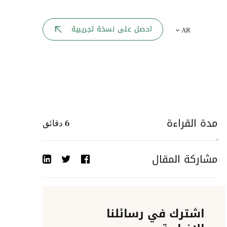
بوابة الموظف
احصل على نسخة تجريبية
AR
يك
لوحه القيادة
تقارير الموارد البشرية
ل كل موظف
ربط المواقع
ات إلى
مدة القراءة
6
دقائق
أحداث الشركة
مشاركة المقال
دليل الشركات
عمليات المصادقة
اشترك في رسائلنا