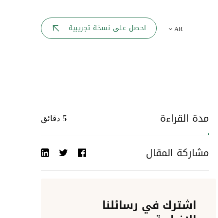
بوابة الموظف
احصل على نسخة تجريبية
AR
يك
لوحه القيادة
تقارير الموارد البشرية
ل كل موظف
ربط المواقع
ات إلى
مدة القراءة
5
دقائق
أحداث الشركة
مشاركة المقال
دليل الشركات
عمليات المصادقة
اشترك في رسائلنا