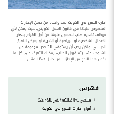
وقوائم
الاختيار
تحسين
متابعة
اجازة التفرغ في الكويت
تعد واحدة من ضمن الإجازات
مهام
المنصوص عليها في قانون العمل الكويتي، حيث يمكن لأي
وقوائم
التحقق
موظف تقديم طلب للحصول عليها من أجل القيام ببعض
الخاصة
الأعمال الشخصية أو الرياضية أو الأدبية أو بغرض التفرغ
بالموارد
البشرية
الدراسي، ولكن يجب أن يستوفي الشخص مجموعة من
الشروط، حتى يتم قبول الطلب، يمكنك التعرف على كل ما
تتبع
يخص هذا النوع من الإجازات من خلال هذا المقال.
التأمين
الصحي
قم بتتبع
طلبات
استرداد
تكاليف
فهرس
الرعاية
ما هي اجازة التفرغ في الكويت؟
أنواع اجازات التفرغ في الكويت