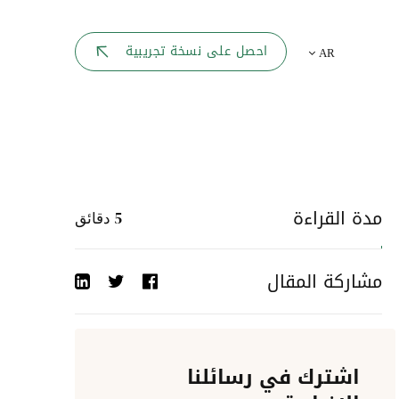
بوابة الموظف
احصل على نسخة تجريبية
AR
يك
لوحه القيادة
تقارير الموارد البشرية
ل كل موظف
ربط المواقع
ات إلى
مدة القراءة
5
دقائق
أحداث الشركة
مشاركة المقال
دليل الشركات
عمليات المصادقة
اشترك في رسائلنا