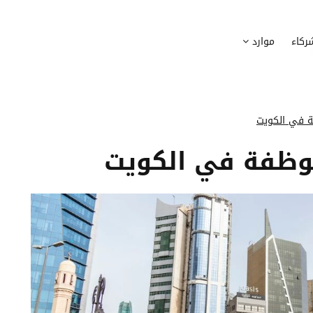
وظيف
أجهزة
ركاء
موارد
عملية التوظيف الخاصة بك
إدارة أسطول الاعلاميات الخاصة بموظف
بسهولة
دماج الموظفين الجدد
برامج
 ادماج موظفيك الجدد
وضع قائمة البرامج المستخدمة من قب
فة في الكويت
كوين
تتبع التدخلات
موظفة في الكويت
عة أفضل لمسارات تدريب موظفيك
تحويل طلبات تدخلات تكنولوجيا المعلوم
تنسيقات رقمية
راء الموظفين
موظفيك