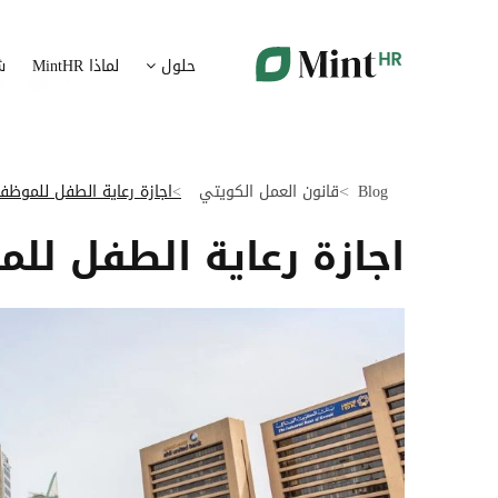
شؤون الموظفين
ت
حلول
لماذا MintHR
ش
بيانات الموارد البشرية ممركزة في بوابة واحدة
قم برقمنة 
الإجازات و الغيابات
إ
قم برقمنة إدارة الإجازات و الغيابات
قم بتسهيل
Blog
قانون العمل الكويتي
اجازة رعاية الطفل للموظ
ت
تدبير الوثائق
اجازة رعاية الطفل لل
ضمان متاب
قم بإدارة الوثائق الإدارية بشكل أوتوماتيكي
تقارير النفقات
آ
رقمنة إدارة تقارير النفقات
جس نبض 
الرواتب و التعويض
اعداد الرواتب بشكل أسهل