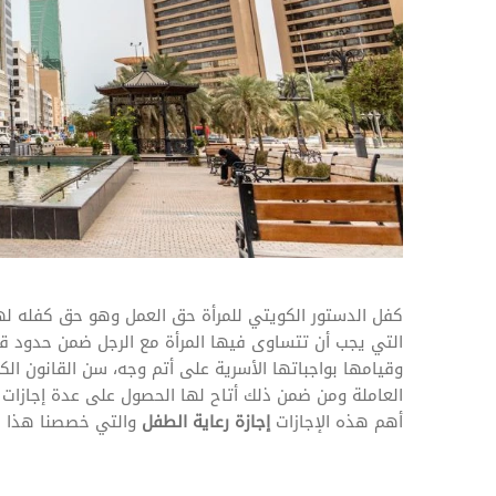
المهام وقوائم الاختيار
تحسين متابعة مهام وقوائم التحقق الخاصة
بالموارد البشرية
تتبع التأمين الصحي
قم بتتبع طلبات استرداد تكاليف الرعاية
كفل الدستور الكويتي للمرأة حق العمل وهو حق كفله لها
التي يجب أن تتساوى فيها المرأة مع الرجل ضمن حدود قد
وقيامها بواجباتها الأسرية على أتم وجه، سن القانون ال
العاملة ومن ضمن ذلك أتاح لها الحصول على عدة إجازات 
أهم هذه الإجازات
إجازة رعاية الطفل
والتي خصصنا هذا ال