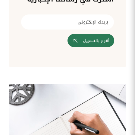
قم بإدارة
تحويل
متابعة
الشركات
الوثائق
طلبات
أفضل
الإدارية
تدخلات
لمسارات
بشكل
تكنولوجيا
تدريب
عمليات
أوتوماتيكي
المعلومات
موظفيك
المصادقة
إلى
تنسيقات
رقمية
أقوم بالتسجيل
مراقبة
تقارير
آراء
الدخول
النفقات
الموظفين
رقمنة إدارة
جس نبض
تقارير
موظفيك
النفقات
الرواتب
و
التعويض
اعداد
الرواتب
بشكل
أسهل
المهام