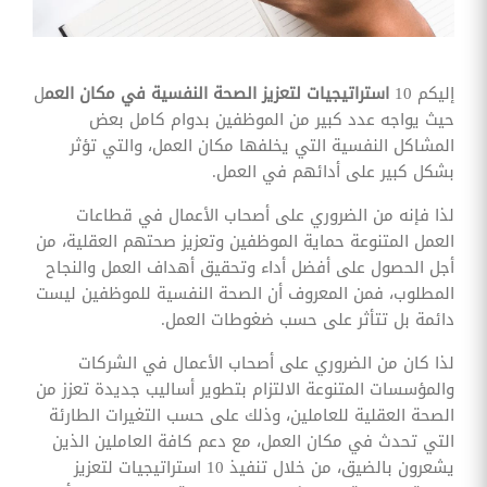
وقوائم
الاختيار
تحسين
متابعة
إليكم 10
استراتيجيات لتعزيز الصحة النفسية في مكان العم
ل
مهام
حيث يواجه عدد كبير من الموظفين بدوام كامل بعض
وقوائم
التحقق
المشاكل النفسية التي يخلفها مكان العمل، والتي تؤثر
الخاصة
بشكل كبير على أدائهم في العمل.
بالموارد
البشرية
لذا فإنه من الضروري على أصحاب الأعمال في قطاعات
تتبع
العمل المتنوعة حماية الموظفين وتعزيز صحتهم العقلية، من
التأمين
أجل الحصول على أفضل أداء وتحقيق أهداف العمل والنجاح
الصحي
المطلوب، فمن المعروف أن الصحة النفسية للموظفين ليست
قم بتتبع
دائمة بل تتأثر على حسب ضغوطات العمل.
طلبات
استرداد
لذا كان من الضروري على أصحاب الأعمال في الشركات
تكاليف
الرعاية
والمؤسسات المتنوعة الالتزام بتطوير أساليب جديدة تعزز من
الصحة العقلية للعاملين، وذلك على حسب التغيرات الطارئة
التي تحدث في مكان العمل، مع دعم كافة العاملين الذين
يشعرون بالضيق، من خلال تنفيذ 10 استراتيجيات لتعزيز