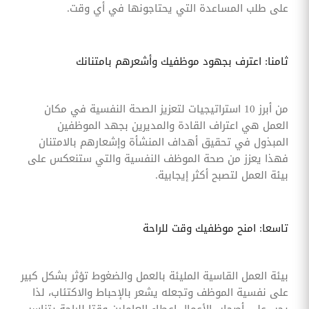
على طلب المساعدة التي يحتاجونها في أي وقت.
ثامنا: اعترف بجهود موظفيك وأشعرهم بامتنانك
من أبرز 10 استراتيجيات لتعزيز الصحة النفسية في مكان
العمل هي اعتراف القادة والمديرين بجهد الموظفين
المبذول في تحقيق أهداف المنشأة وإشعارهم بالامتنان
فهذا يعزز من صحة الموظف النفسية والتي ستنعكس على
بيئة العمل لتصبح أكثر إيجابية.
تاسعا: امنح موظفيك وقت للراحة
بيئة العمل القاسية المليئة بالعمل والضغوط تؤثر بشكل كبير
على نفسية الموظف وتجعله يشعر بالإحباط والاكتئاب، لذا
يجب على أصحاب الأعمال إعطاء العاملين وقتا للراحة يتناسب