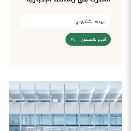
قم بإدارة
تحويل
متابعة
الشركات
الوثائق
طلبات
أفضل
الإدارية
تدخلات
لمسارات
بشكل
تكنولوجيا
تدريب
عمليات
أوتوماتيكي
المعلومات
موظفيك
المصادقة
إلى
تنسيقات
رقمية
أقوم بالتسجيل
مراقبة
تقارير
آراء
الدخول
النفقات
الموظفين
رقمنة إدارة
جس نبض
تقارير
موظفيك
النفقات
الرواتب
و
التعويض
اعداد
الرواتب
بشكل
أسهل
المهام