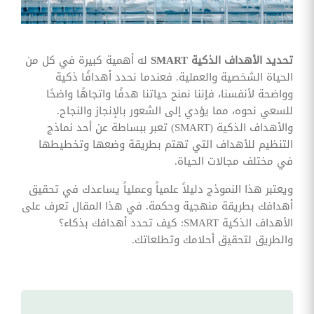
وقوائم
الاختيار
تحسين
متابعة
تحديد الأهداف الذكية SMART
له أهمية كبيرة في كل من
مهام
الحياة الشخصية والعملية. فعندما نحدد أهدافًا ذكية
وقوائم
التحقق
وواضحة لأنفسنا، فإننا نمنح حياتنا هدفًا واتجاهًا واضحًا
الخاصة
للسعي نحوه، مما يؤدي إلى الشعور بالإنجاز والنجاح.
بالموارد
البشرية
والأهداف الذكية (SMART) تعبر ببساطة عن أحد نماذج
التنظيم للأهداف التي تهتم بطريقة وضعها وتخطيطها
تتبع
في مختلف مجالات الحياة.
التأمين
الصحي
ويعتبر هذا النموذج دليلاً علمياً وعملياً يساعدك في تحقيق
قم بتتبع
أهدافك بطريقة منهجية وحكمة. في هذا المقال تعرف على
طلبات
الأهداف الذكية SMART: كيف تحدد أهدافك بذكاء؟
استرداد
تكاليف
والطريق لتحقيق أحلامك وتطلعاتك.
الرعاية