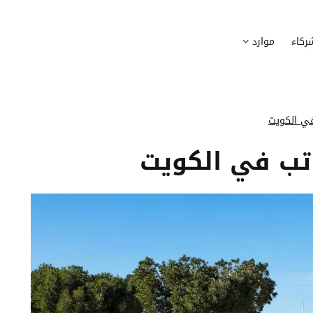
وظيف
أجهزة
ركاء
موارد
عملية التوظيف الخاصة بك
إدارة أسطول الاعلاميات الخاصة بموظف
بسهولة
دماج الموظفين الجدد
برامج
 ادماج موظفيك الجدد
وضع قائمة البرامج المستخدمة من قب
في الكويت
كوين
تتبع التدخلات
اتب في الكويت
عة أفضل لمسارات تدريب موظفيك
تحويل طلبات تدخلات تكنولوجيا المعلوم
تنسيقات رقمية
راء الموظفين
موظفيك