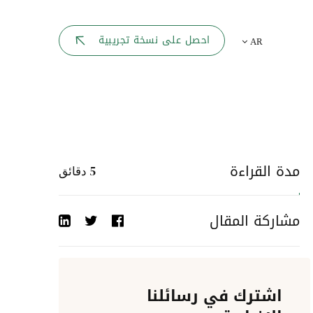
بوابة الموظف
احصل على نسخة تجريبية
AR
يك
لوحه القيادة
تقارير الموارد البشرية
ل كل موظف
ربط المواقع
ات إلى
مدة القراءة
5
دقائق
أحداث الشركة
مشاركة المقال
دليل الشركات
عمليات المصادقة
اشترك في رسائلنا