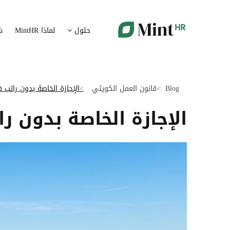
شؤون الموظفين
ت
حلول
لماذا MintHR
ش
بيانات الموارد البشرية ممركزة في بوابة واحدة
قم برقمنة 
الإجازات و الغيابات
إ
قم برقمنة إدارة الإجازات و الغيابات
قم بتسهيل
Blog
قانون العمل الكويتي
الإجازة الخاصة بدون راتب 
ت
تدبير الوثائق
الإجازة الخاصة بدون ر
ضمان متاب
قم بإدارة الوثائق الإدارية بشكل أوتوماتيكي
تقارير النفقات
آ
رقمنة إدارة تقارير النفقات
جس نبض 
الرواتب و التعويض
اعداد الرواتب بشكل أسهل