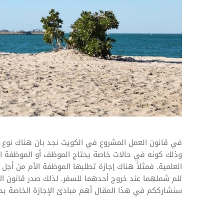
المهام وقوائم الاختيار
تحسين متابعة مهام وقوائم التحقق الخاصة
بالموارد البشرية
تتبع التأمين الصحي
قم بتتبع طلبات استرداد تكاليف الرعاية
في قانون العمل المشروع في الكويت نجد بان هناك نوع
وذلك كونه في حالات خاصة يحتاج الموظف أو الموظفة الح
العلمية. فمثلاً هناك إجازة تطلبها الموظفة الأم من أجل ر
للم شملهما عند خروج أحدهما للسفر. لذلك صدر قانون ا
سنشارككم في هذا المقال أهم مبادئ الإجازة الخاصة بدو