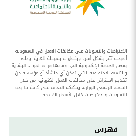
وقوائم
الاختيار
تحسين
متابعة
مهام
وقوائم
التحقق
الخاصة
بالموارد
الاعتراضات والتسويات على مخالفات العمل في السعودية
البشرية
أصبحت تتم بشكل أسرع وبخطوات بسيطة للغاية، وذلك
تتبع
بفضل الخدمة الإلكترونية التي وفرتها وزارة الموارد البشرية
التأمين
والتنمية الاجتماعية، التي تمكن أي منشأة أو مؤسسة من
الصحي
تقديم الاعتراض على مخالفات العمل إلكترونيا، من خلال
الموقع الرسمي للوزارة، يمكنكم التعرف على كافة ما يخص
قم بتتبع
طلبات
التسويات والاعتراضات خلال الأسطر القادمة.
استرداد
تكاليف
الرعاية
فهرس