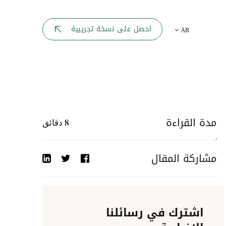
بوابة الموظف
احصل على نسخة تجريبية
AR
يك
لوحه القيادة
تقارير الموارد البشرية
ل كل موظف
ربط المواقع
ات إلى
مدة القراءة
8
دقائق
أحداث الشركة
مشاركة المقال
دليل الشركات
عمليات المصادقة
اشترك في رسائلنا