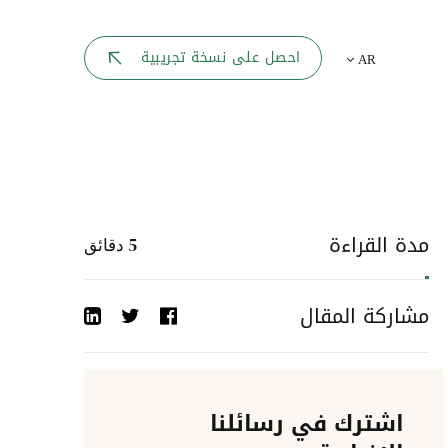
بوابة الموظف
احصل على نسخة تجريبية
AR
يك
لوحه القيادة
تقارير الموارد البشرية
ل كل موظف
ربط المواقع
ات إلى
مدة القراءة
5
دقائق
أحداث الشركة
مشاركة المقال
دليل الشركات
عمليات المصادقة
اشترك في رسائلنا