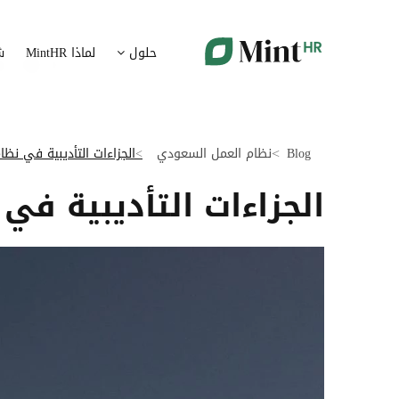
شؤون الموظفين
ت
حلول
لماذا MintHR
ش
بيانات الموارد البشرية ممركزة في بوابة واحدة
قم برقمنة 
الإجازات و الغيابات
إ
قم برقمنة إدارة الإجازات و الغيابات
قم بتسهيل
Blog
نظام العمل السعودي
الجزاءات التأديبية في نظ
ت
تدبير الوثائق
الجزاءات التأديبية ف
ضمان متاب
قم بإدارة الوثائق الإدارية بشكل أوتوماتيكي
تقارير النفقات
آ
رقمنة إدارة تقارير النفقات
جس نبض 
الرواتب و التعويض
اعداد الرواتب بشكل أسهل