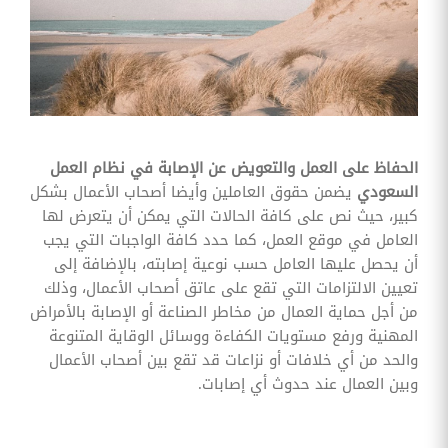
وقوائم
الاختيار
تحسين
متابعة
مهام
وقوائم
التحقق
الخاصة
بالموارد
الحفاظ على العمل والتعويض عن الإصابة في نظام العمل
البشرية
السعودي
يضمن حقوق العاملين وأيضا أصحاب الأعمال بشكل
تتبع
كبير، حيث نص على كافة الحالات التي يمكن أن يتعرض لها
التأمين
العامل في موقع العمل، كما حدد كافة الواجبات التي يجب
الصحي
أن يحصل عليها العامل حسب نوعية إصابته، بالإضافة إلى
تعيين الالتزامات التي تقع على عاتق أصحاب الأعمال، وذلك
قم بتتبع
طلبات
من أجل حماية العمال من مخاطر الصناعة أو الإصابة بالأمراض
استرداد
المهنية ورفع مستويات الكفاءة ووسائل الوقاية المتنوعة
تكاليف
الرعاية
والحد من أي خلافات أو نزاعات قد تقع بين أصحاب الأعمال
وبين العمال عند حدوث أي إصابات.