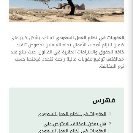
وقوائم
الاختيار
تحسين
متابعة
مهام
وقوائم
العقوبات في نظام العمل السعودي
تساعد بشكل كبير على
التحقق
الخاصة
ضمان التزام أصحاب الأعمال تجاه العاملين بخصوص تنفيذ
بالموارد
كافة الحقوق والالتزامات المقررة في القانون، حيث ينتج عند
البشرية
مخالفتها توقيع عقوبات مالية رادعة تتحدد قيمتها حسب
تتبع
نوع المخالفة.
التأمين
الصحي
قم بتتبع
طلبات
استرداد
فهرس
تكاليف
الرعاية
العقوبات في نظام العمل السعودي
هل يمكن للمخالف الاعتراض على
العقوبات في نظام العمل السعودي