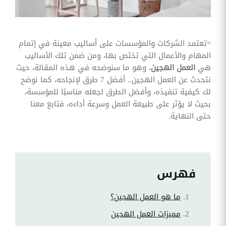
وقوائم
الاختيار
تحسين
متابعة
=تعتمد الشركات والمؤسسات على أساليب معينة في إتمام
مهام
المهام والأعمال التي تختص بها، ومن ضمن تلك الأساليب
وقوائم
التحقق
هي
العمل الهجين
، وهو ما سنوضحه في هذه المقالة، حيث
الخاصة
نتحدث عن العمل الهجين.. أفضل 7 طرق لإنجاحه، كما نوضح
بالموارد
البشرية
لك كيفية تنفيذه، وأفضل الطرق لجعله مناسبًا للمؤسسة،
بحيث لا يؤثر على طبيعة العمل وسرعة أداءه، فتابع معنا
تتبع
حتى النهاية.
التأمين
الصحي
قم بتتبع
طلبات
استرداد
تكاليف
فهرس
الرعاية
ما هو العمل الهجين؟
مميزات العمل الهجين