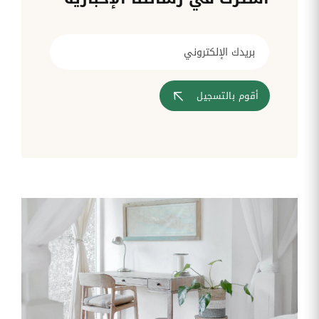
قم بإدارة
تحويل
متابعة
الشركات
الوثائق
طلبات
أفضل
الإدارية
تدخلات
لمسارات
بشكل
تكنولوجيا
تدريب
عمليات
أوتوماتيكي
المعلومات
موظفيك
المصادقة
إلى
تنسيقات
رقمية
أقوم بالتسجيل
مراقبة
تقارير
آراء
الدخول
النفقات
الموظفين
رقمنة إدارة
جس نبض
تقارير
موظفيك
النفقات
الرواتب
و
التعويض
اعداد
الرواتب
بشكل
أسهل
المهام