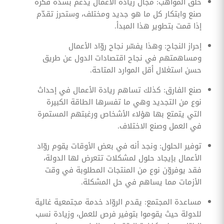
خلق المواهب: مجال ريادة الأعمال يدعم بشدة فكرة
صنع وابتكار كل ما هو جديد ومختلف، وستحرز تقدّم
إذا قمت بتطوير هذا المبدأ.
إحراز النجاح: وهذا يفسّر نجاح روّاد الأعمال
ومساهمتهم في نجاح اقتصادات الدول عن طريق
حسن استغلال أقل الموارد المتاحة.
صنع الفارق: كذلك تساهم ريادة الأعمال في إحداث
نوع من التجديد وهي ما تفسرها الطاقة الكبيرة
التي يتمتع بها هؤلاء الأشخاص ورغبتهم المستمرة
في العمل وصنع الاختلاف.
توفير الحلول: ونجد أنه في بعض الأوقات يقوم روّاد
الأعمال بإيجاد حلول لمشكلات تتعرض لها الدولة،
فقد يوفروّن نوع من المنتجات المطلوبة في وقت
الأزمات مما يساهم في حل المشكلة.
مساعدة المجتمع: يقدم الروّاد خدمة مجتمعية غالية
للدولة حيث يقوموا بتوفير فرص للعمل، وزيادة نسب