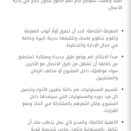
تعبك وعملك، سنوضح لكم أهم الأمور لتكون ناجح في إدارة
الأعمال:
المعرفة الشاملة: لابد أن تطرق أولًا أبواب المعرفة
وتقوم بتطوير نفسك وتثقيفها بدرجة كبيرة وخاصة
في مجال الإدارة والتخطيط.
مبدأ الابتكار: قم بوضع طرق جديدة ومبتكرة تستطيع
من خلالها أن تسّهل من طرق الاتصال مع الآخرين
سواء موظفيّك داخل المشروع أو مختلف الزبائن
والمشتريين.
تقسيم المسئوليات: قم دائمًا بتعيين الأدوار وتحميل
كل فرد دوره والمسئوليات التي سينفذها داخل
المشروع، ولكن اشعرهم بالمشاركة في اتخاذ وصنع
القرارات.
الأهلية الكاملة: وكمدير لأي عمل يتطلب منك أن
تتكفل بالمسئولية وتكون صاحب شخصية قوية