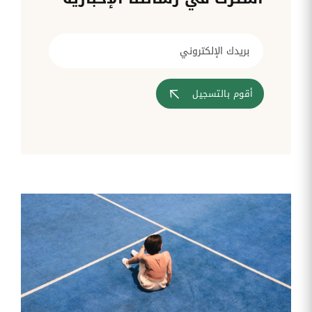
قم بإدارة
تحويل
متابعة
الشركات
الوثائق
طلبات
أفضل
الإدارية
تدخلات
لمسارات
بشكل
تكنولوجيا
تدريب
عمليات
أوتوماتيكي
المعلومات
موظفيك
المصادقة
إلى
تنسيقات
رقمية
أقوم بالتسجيل
مراقبة
تقارير
آراء
الدخول
النفقات
الموظفين
رقمنة إدارة
جس نبض
تقارير
موظفيك
النفقات
الرواتب
و
التعويض
اعداد
الرواتب
بشكل
أسهل
المهام