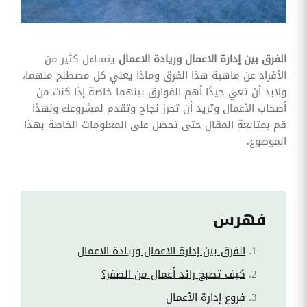
وقوائم
الاختيار
تحسين
متابعة
الفرق بين إدارة الاعمال وريادة الاعمال
يتساءل كثير من
مهام
الأفراد عن ماهية هذا الفرق وماذا يعني كل مصطلح منهما،
وقوائم
التحقق
ولابد أن تعي جيدًا أهم الفوارق بينهما خاصة إذا كنت من
الخاصة
أصحاب الأعمال وتريد أن تحرز نجاح وتقدم لمشروعك ولهذا
بالموارد
البشرية
قم بمتابعة المقال حتى تحصل على المعلومات الخاصة بهذا
الموضوع.
تتبع
التأمين
الصحي
قم بتتبع
طلبات
فهرس
استرداد
تكاليف
الرعاية
الفرق بين إدارة الاعمال وريادة الاعمال
كيف تصبح رائد أعمال من الصفر؟
فروع إدارة الأعمال