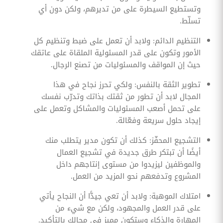
وتستطيع السيطرة على من تديرهم، ولكن دون أي
تسلّط.
التنظيم الدائم: ولابد أن تعمل على ضبط وتنظيم كل
الأمور وتكون على قدر المسئولية الملقاة على عاتقك
حيث إن المواقف والمسئوليات من تصنع الرجال.
تطوير الثقة بالنفس: ولكي تحرز نجاح في هذا
المجال لابد أن تطور من ثقتك بذاتك وتدرّب نفسك
على تحمل أصعب المسئوليات والمشاكل وتعمل على
إيجاد حلول سريعة وفعّالة.
التشجيع المحفّز: كذلك أن تكون مدير يتطلب منك
أيضًا أن تبتكر طرق جديدة في تشجيع العمال
والموظفين ليزيدوا من مستوى إنتاجهم داخل
المشروع وتدفعهم نحو المزيد من العمل.
امتلاك الموهبة: ولابد أن تعي جيدًّا أن النجاح يأتي
على قدر العمل والمجهود، ولكن مع شيء من
المهارة والذكاء وستكون مميز في مجالك بالتأكيد.