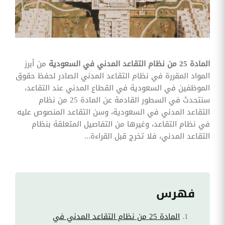
وقوائم
الاختيار
تحسين
متابعة
مهام
وقوائم
المادة 25 من نظام التقاعد المدني في السعودية
من أبرز
التحقق
الخاصة
المواد المقررة في نظام التقاعد المدني الصادر لحفظ حقوق
بالموارد
الموظفين في السعودية في القطاع المدني عند التقاعد،
البشرية
سنتحدث في السطور القادمة عن المادة 25 من نظام
تتبع
التقاعد المدني في السعودية، وسن التقاعد المنصوص عليه
التأمين
في نظام التقاعد، وغيرها من التفاصيل المتعلقة بنظام
الصحي
التقاعد المدني، فلا تخرج قبل القراءة...
قم بتتبع
طلبات
استرداد
تكاليف
الرعاية
فهرس
المادة 25 من نظام التقاعد المدني في