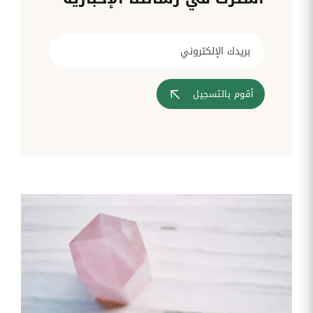
قم بإدارة
تحويل
متابعة
الشركات
الوثائق
طلبات
أفضل
الإدارية
تدخلات
لمسارات
بشكل
تكنولوجيا
تدريب
عمليات
أوتوماتيكي
المعلومات
موظفيك
المصادقة
إلى
تنسيقات
رقمية
أقوم بالتسجيل
مراقبة
تقارير
آراء
الدخول
النفقات
الموظفين
رقمنة إدارة
جس نبض
تقارير
موظفيك
النفقات
الرواتب
و
التعويض
اعداد
الرواتب
بشكل
أسهل
المهام