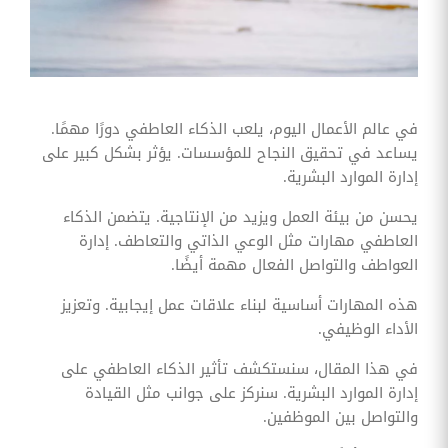
وقوائم
الاختيار
تحسين
متابعة
مهام
وقوائم
التحقق
في عالم الأعمال اليوم، يلعب الذكاء العاطفي دورًا مهمًا.
الخاصة
يساعد في تحقيق النجاح للمؤسسات. يؤثر بشكل كبير على
بالموارد
البشرية
إدارة الموارد البشرية.
تتبع
يحسن من بيئة العمل ويزيد من الإنتاجية. يتضمن الذكاء
التأمين
العاطفي مهارات مثل الوعي الذاتي والتعاطف. إدارة
الصحي
العواطف والتواصل الفعال مهمة أيضًا.
قم بتتبع
طلبات
هذه المهارات أساسية لبناء علاقات عمل إيجابية. وتعزيز
استرداد
الأداء الوظيفي.
تكاليف
الرعاية
في هذا المقال، سنستكشف تأثير الذكاء العاطفي على
إدارة الموارد البشرية. سنركز على جوانب مثل القيادة
والتواصل بين الموظفين.