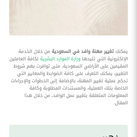
وقوائم
الاختيار
تحسين
متابعة
مهام
وقوائم
التحقق
الخاصة
بالموارد
يمكنك
تغيير مهنة وافد في السعودية
من خلال الخدمة
البشرية
الإلكترونية التي تتيحها
وزارة الموارد البشرية
لكافة العاملين
تتبع
المقيمين على الأراضي السعودية، متى توافرت بهم شروط
التأمين
التغيير، يمكنك التعرف على كافة الضوابط والمعايير التي
الصحي
تحكم عملية تغيير المهنة، بالإضافة إلى الخطوات والإجراءات
الخاصة بتلك العملية، والمستندات المطلوبة وكافة
قم بتتبع
طلبات
المعلومات المتعلقة بتغيير عمل الوافد، من خلال هذا
استرداد
المقال.
تكاليف
الرعاية