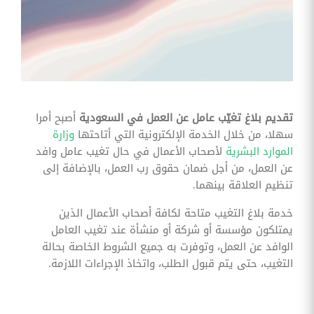
وقوائم
الاختيار
تحسين
متابعة
مهام
وقوائم
التحقق
الخاصة
بالموارد
تقديم بلاغ تغيّب عامل عن العمل في السعودية
أصبح أمرا
البشرية
سهلا، من خلال الخدمة الإلكترونية التي أتاحتها
وزارة
تتبع
الموارد البشرية
لأصحاب الأعمال في حال تغيب عامل وافد
التأمين
عن العمل، من أجل ضمان حقوق رب العمل، بالإضافة إلى
الصحي
تنظيم العلاقة بينهما.
قم بتتبع
خدمة بلاغ التغيب متاحة لكافة أصحاب الأعمال الذين
طلبات
استرداد
يمتلكون مؤسسة أو شركة أو منشأة عند تغيب العامل
تكاليف
الوافد عن العمل، وتوفرت به جميع الشروط الخاصة بحالة
الرعاية
التغيب، حتى يتم قبول الطلب، واتخاذ الإجراءات اللازمة.