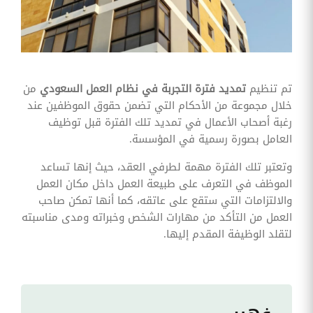
وقوائم
الاختيار
تحسين
متابعة
مهام
وقوائم
تم تنظيم
تمديد فترة التجربة في نظام العمل السعودي
من
التحقق
الخاصة
خلال مجموعة من الأحكام التي تضمن حقوق الموظفين عند
بالموارد
رغبة أصحاب الأعمال في تمديد تلك الفترة قبل توظيف
البشرية
العامل بصورة رسمية في المؤسسة.
تتبع
التأمين
وتعتبر تلك الفترة مهمة لطرفي العقد، حيث إنها تساعد
الصحي
الموظف في التعرف على طبيعة العمل داخل مكان العمل
والالتزامات التي ستقع على عاتقه، كما أنها تمكن صاحب
قم بتتبع
طلبات
العمل من التأكد من مهارات الشخص وخبراته ومدى مناسبته
استرداد
لتقلد الوظيفة المقدم إليها.
تكاليف
الرعاية