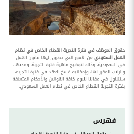
وقوائم
الاختيار
تحسين
متابعة
مهام
وقوائم
التحقق
الخاصة
بالموارد
حقوق الموظف في فترة التجربة القطاع الخاص في نظام
البشرية
العمل السعودي
من الأمور التي تطرق إليها قانون العمل
تتبع
في السعودية، وذلك لتوضيح ماهية فترة التجربة، ومدتها،
التأمين
والراتب المقرر لها، وإمكانية فسخ العقد في فترة التجربة،
الصحي
سنتناول في مقالنا لليوم كافة القوانين والأحكام المتعلقة
بفترة التجربة القطاع الخاص في نظام العمل السعودي.
قم بتتبع
طلبات
استرداد
تكاليف
الرعاية
فهرس
حقوق الموظف في فترة التجربة القطاع