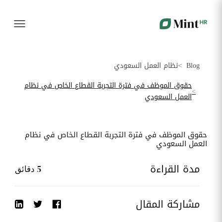
شؤون
الموارد
تكنولوجيا
المزيد......
الموظفين
البشرية
المعلومات
بوابة
شؤون
الموظف
توظيف
أجهزة
الموظفين
قم برقمنة
إدارة
لوحه
بيانات
عملية
أسطول
Blog
نظام العمل السعودي
الموارد
التوظيف
الاعلاميات
القيادة
البشرية
الخاصة بك
الخاصة
ممركزة في
بموظفيك
حقوق الموظف في فترة التجربة القطاع الخاص في نظام
بوابة واحدة
بسهولة
تقارير
العمل السعودي
الموارد
الإجازات
إدماج
برامج
البشرية
و
الموظفين
وضع قائمة
الغيابات
الجدد
حقوق الموظف في فترة التجربة القطاع الخاص في نظام
البرامج
العمل السعودي
ربط
المستخدمة
قم برقمنة
قم
المواقع
من قبل كل
إدارة
بتسهيل
موظف
الإجازات و
ادماج
مدة القراءة
5
دقائق
الغيابات
موظفيك
أحداث
الجدد
الشركة
تدبير
تتبع
تكوين
مشاركة المقال
الوثائق
التدخلات
دليل
ضمان