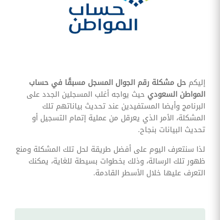
وقوائم
الاختيار
تحسين
متابعة
مهام
وقوائم
التحقق
الخاصة
بالموارد
إليكم
حل مشكلة رقم الجوال المسجل مسبقًا في حساب
البشرية
المواطن السعودي
حيث يواجه أغلب المسجلين الجدد على
تتبع
البرنامج وأيضا المستفيدين عند تحديث بياناتهم تلك
التأمين
المشكلة، الأمر الذي يعرقل من عملية إتمام التسجيل أو
الصحي
تحديث البيانات بنجاح.
قم بتتبع
لذا سنتعرف اليوم على أفضل طريقة لحل تلك المشكلة ومنع
طلبات
استرداد
ظهور تلك الرسالة، وذلك بخطوات بسيطة للغاية، يمكنك
تكاليف
التعرف عليها خلال الأسطر القادمة.
الرعاية