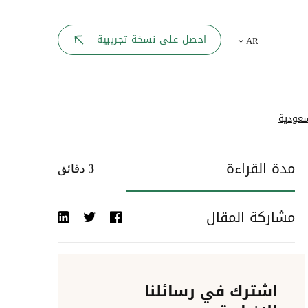
بوابة الموظف
احصل على نسخة تجريبية
AR
يك
لوحه القيادة
تقارير الموارد البشرية
ل كل موظف
عودية
ربط المواقع
ات إلى
مدة القراءة
3
دقائق
أحداث الشركة
مشاركة المقال
دليل الشركات
عمليات المصادقة
اشترك في رسائلنا