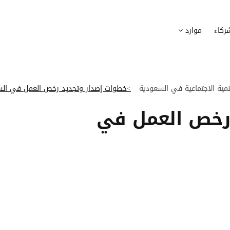
وظيف
أجهزة
ركاء
موارد
عملية التوظيف الخاصة بك
إدارة أسطول الاعلاميات الخاصة بموظف
بسهولة
دماج الموظفين الجدد
برامج
 ادماج موظفيك الجدد
وضع قائمة البرامج المستخدمة من قب
تنمية الاجتماعية في السعودية
خطوات إصدار وتجديد رخص العمل في الس
كوين
تتبع التدخلات
رخص العمل في
عة أفضل لمسارات تدريب موظفيك
تحويل طلبات تدخلات تكنولوجيا المعلوم
تنسيقات رقمية
راء الموظفين
موظفيك