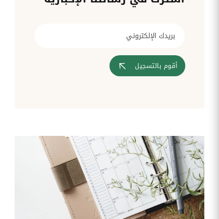
قم بإدارة
تحويل
متابعة
الشركات
الوثائق
طلبات
أفضل
الإدارية
تدخلات
لمسارات
بشكل
تكنولوجيا
تدريب
عمليات
أوتوماتيكي
المعلومات
موظفيك
المصادقة
إلى
تنسيقات
رقمية
أقوم بالتسجيل
مراقبة
تقارير
آراء
الدخول
النفقات
الموظفين
رقمنة إدارة
جس نبض
تقارير
موظفيك
النفقات
الرواتب
و
التعويض
اعداد
الرواتب
بشكل
أسهل
المهام