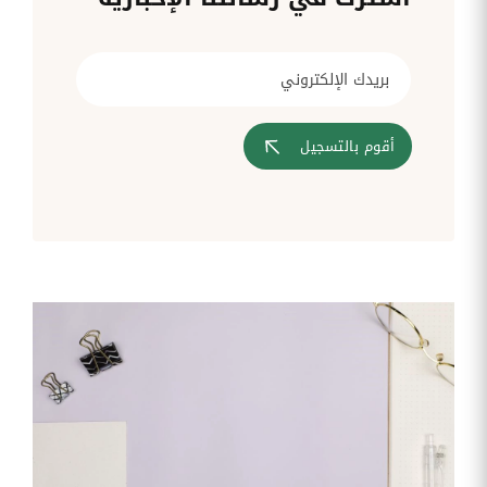
قم بإدارة
تحويل
متابعة
الشركات
الوثائق
طلبات
أفضل
الإدارية
تدخلات
لمسارات
بشكل
تكنولوجيا
تدريب
عمليات
أوتوماتيكي
المعلومات
موظفيك
المصادقة
إلى
تنسيقات
رقمية
أقوم بالتسجيل
مراقبة
تقارير
آراء
الدخول
النفقات
الموظفين
رقمنة إدارة
جس نبض
تقارير
موظفيك
النفقات
الرواتب
و
التعويض
اعداد
الرواتب
بشكل
أسهل
المهام