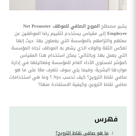
وقوائم
الاختيار
تحسين
متابعة
يشير مصطلح
المروج الصافي للموظف
Net Promoter
مهام
Employee
إلى مقياس يستخدم لتقييم رضا الموظفين عن
وقوائم
التحقق
عملهم والتزامهم بالمؤسسة التي يعملون بها. حيث إنها
الخاصة
تعكس الثقة والولاء الذي يشعر به الموظف تجاه المؤسسة
بالموارد
البشرية
التي يعمل بها. وبالتالي؛ يمكن استخدام هذا المقياس
كمؤشر لمستوى الأداء العام للمؤسسة وفعاليتها في إدارة
تتبع
مواردها البشرية. وفيما يلي سوف نتعرف معًا على ما هو
التأمين
صافي نقاط الترويج؟ كيف تحسب Nps ؟ وما هي استخدامات
الصحي
صافي نقاط الترويج، وكيفية الاستفادة منها؟
قم بتتبع
طلبات
استرداد
تكاليف
الرعاية
فهرس
ما هو صافي نقاط الترويج؟