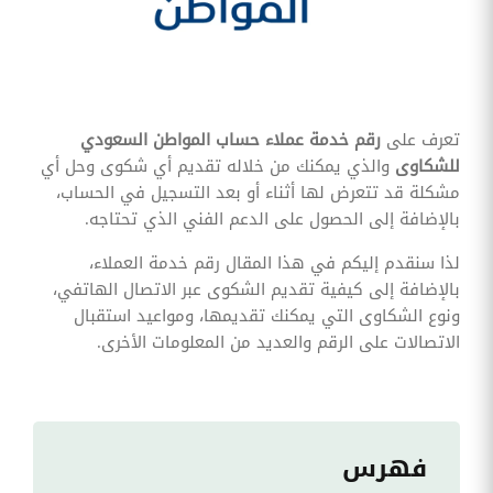
وقوائم
الاختيار
تحسين
متابعة
مهام
وقوائم
تعرف على
رقم خدمة عملاء حساب المواطن السعودي
التحقق
الخاصة
للشكاوى
والذي يمكنك من خلاله تقديم أي شكوى وحل أي
بالموارد
مشكلة قد تتعرض لها أثناء أو بعد التسجيل في الحساب،
البشرية
بالإضافة إلى الحصول على الدعم الفني الذي تحتاجه.
تتبع
التأمين
لذا سنقدم إليكم في هذا المقال رقم خدمة العملاء،
الصحي
بالإضافة إلى كيفية تقديم الشكوى عبر الاتصال الهاتفي،
ونوع الشكاوى التي يمكنك تقديمها، ومواعيد استقبال
قم بتتبع
طلبات
الاتصالات على الرقم والعديد من المعلومات الأخرى.
استرداد
تكاليف
الرعاية
فهرس