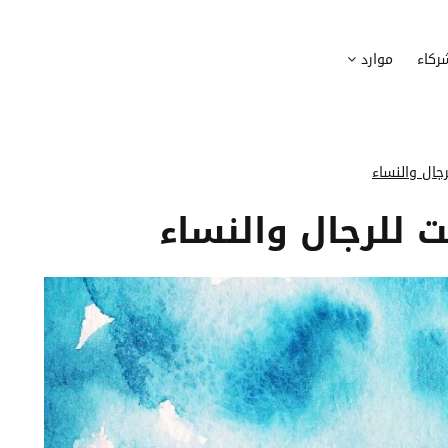
وظيف
أجهزة
ركاء
موارد
عملية التوظيف الخاصة بك
إدارة أسطول الاعلاميات الخاصة بموظف
بسهولة
دماج الموظفين الجدد
برامج
 ادماج موظفيك الجدد
وضع قائمة البرامج المستخدمة من قب
جال والنساء
كوين
تتبع التدخلات
 للرجال والنساء
عة أفضل لمسارات تدريب موظفيك
تحويل طلبات تدخلات تكنولوجيا المعلوم
تنسيقات رقمية
راء الموظفين
موظفيك