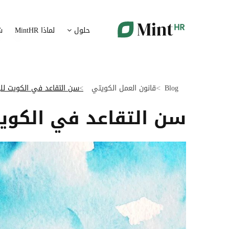
شؤون الموظفين
ت
حلول
لماذا MintHR
ش
بيانات الموارد البشرية ممركزة في بوابة واحدة
قم برقمنة 
الإجازات و الغيابات
إ
قم برقمنة إدارة الإجازات و الغيابات
قم بتسهيل
Blog
قانون العمل الكويتي
سن التقاعد في الكويت للر
ت
تدبير الوثائق
سن التقاعد في الكويت
ضمان متاب
قم بإدارة الوثائق الإدارية بشكل أوتوماتيكي
تقارير النفقات
آ
رقمنة إدارة تقارير النفقات
جس نبض 
الرواتب و التعويض
اعداد الرواتب بشكل أسهل