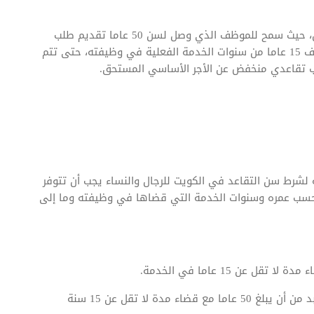
ولقد حدد القانون أيضا سن المعاش المبكر الخاص بالرجال، حيث سمح للموظف الذي وصل لسن 50 عاما تقديم طلب
للتقاعد بشكل مبكر، ولكن يشترط أن يكون مر على الموظف 15 عاما من سنوات الخدمة الفعلية في وظيفته، حتى تتم
تب تقاعدي منخفض عن الأجر الأساسي المستحق.
شرط سن التقاعد في الكويت للرجال والنساء يجب أن تتوفر
سب عمره وسنوات الخدمة التي قضاها في وظيفته وما إلى
إذا رغب الموظف في الحصول على المعاش المبكر فلا بد من أن يبلغ 50 عاما مع قضاء مدة لا تقل عن 15 سنة