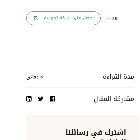
بوابة الموظف
احصل على نسخة تجريبية
AR
يك
لوحه القيادة
تقارير الموارد البشرية
ل كل موظف
ربط المواقع
ات إلى
مدة القراءة
5
دقائق
أحداث الشركة
مشاركة المقال
دليل الشركات
عمليات المصادقة
اشترك في رسائلنا