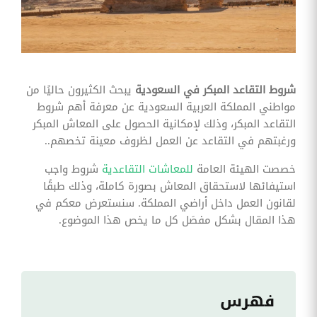
وقوائم
الاختيار
تحسين
متابعة
مهام
وقوائم
شروط التقاعد المبكر في السعودية
يبحث الكثيرون حاليًا من
التحقق
الخاصة
مواطني المملكة العربية السعودية عن معرفة أهم شروط
بالموارد
التقاعد المبكر، وذلك لإمكانية الحصول على المعاش المبكر
البشرية
ورغبتهم في التقاعد عن العمل لظروف معينة تخصهم..
تتبع
التأمين
خصصت الهيئة العامة
للمعاشات التقاعدية
شروط واجب
الصحي
استيفائها لاستحقاق المعاش بصورة كاملة، وذلك طبقًا
لقانون العمل داخل أراضي المملكة. سنستعرض معكم في
قم بتتبع
طلبات
هذا المقال بشكل مفصَل كل ما يخص هذا الموضوع.
استرداد
تكاليف
الرعاية
فهرس