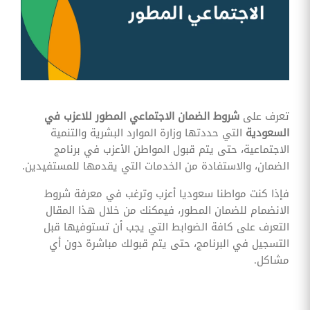
وقوائم
الاختيار
تحسين
متابعة
مهام
وقوائم
التحقق
الخاصة
بالموارد
تعرف على
شروط الضمان الاجتماعي المطور للاعزب في
البشرية
السعودية
التي حددتها وزارة الموارد البشرية والتنمية
تتبع
الاجتماعية، حتى يتم قبول المواطن الأعزب في برنامج
التأمين
الضمان، والاستفادة من الخدمات التي يقدمها للمستفيدين.
الصحي
فإذا كنت مواطنا سعوديا أعزب وترغب في معرفة شروط
قم بتتبع
الانضمام للضمان المطور، فيمكنك من خلال هذا المقال
طلبات
استرداد
التعرف على كافة الضوابط التي يجب أن تستوفيها قبل
تكاليف
التسجيل في البرنامج، حتى يتم قبولك مباشرة دون أي
الرعاية
مشاكل.