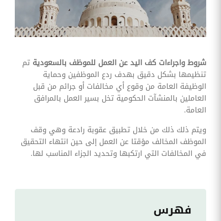
وقوائم
الاختيار
تحسين
متابعة
مهام
وقوائم
شروط واجراءات كف اليد عن العمل للموظف بالسعودية
تم
التحقق
الخاصة
تنظيمها بشكل دقيق بهدف ردع الموظفين وحماية
بالموارد
الوظيفة العامة من وقوع أي مخالفات أو جرائم من قبل
البشرية
العاملين بالمنشآت الحكومية تخل بسير العمل بالمرافق
تتبع
العامة.
التأمين
الصحي
ويتم ذلك ذلك من خلال تطبيق عقوبة رادعة وهي وقف
الموظف المخالف مؤقتا عن العمل إلى حين انتهاء التحقيق
قم بتتبع
طلبات
في المخالفات التي ارتكبها وتحديد الجزاء المناسب لها.
استرداد
تكاليف
الرعاية
فهرس