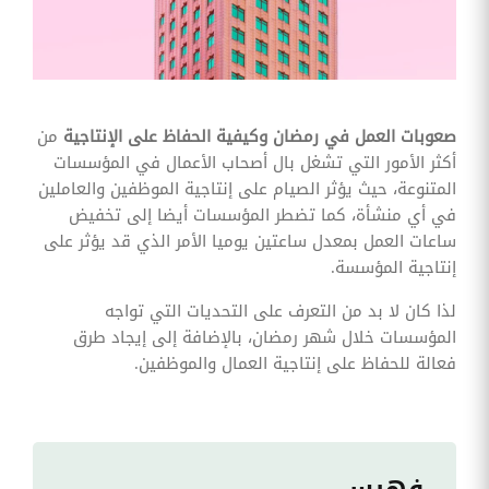
وقوائم
الاختيار
تحسين
متابعة
مهام
وقوائم
صعوبات العمل في رمضان وكيفية الحفاظ على الإنتاجية
من
التحقق
الخاصة
أكثر الأمور التي تشغل بال أصحاب الأعمال في المؤسسات
بالموارد
المتنوعة، حيث يؤثر الصيام على إنتاجية الموظفين والعاملين
البشرية
في أي منشأة، كما تضطر المؤسسات أيضا إلى تخفيض
تتبع
ساعات العمل بمعدل ساعتين يوميا الأمر الذي قد يؤثر على
التأمين
إنتاجية المؤسسة.
الصحي
لذا كان لا بد من التعرف على التحديات التي تواجه
قم بتتبع
طلبات
المؤسسات خلال شهر رمضان، بالإضافة إلى إيجاد طرق
استرداد
فعالة للحفاظ على إنتاجية العمال والموظفين.
تكاليف
الرعاية
فهرس