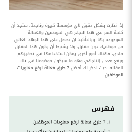
وقوائم
الاختيار
تحسين
متابعة
إذا نظرت بشكل دقيق لأي مؤسسة كبيرة وناجحة، ستجد أن
مهام
كلمة السر في هذا النجاح هي الموظفين والعمالة
وقوائم
التحقق
الموجودة بها، وبالتأكيد لن تحصل على هذا الجهد العالي
الخاصة
من موظفيك دون مقابل. ولا يشترط أن يكون هذا المقابل
بالموارد
البشرية
مادي، فهناك أمور أخرى يمكن استخدامها في تحفيزهم
ورفع معدل إنتاجهم، وهو ما سيكون موضوعنا في تلك
تتبع
المقالة، حيث نذكر لك أفضل
7 طرق فعالة لرفع معنويات
التأمين
الموظفين
.
الصحي
قم بتتبع
طلبات
استرداد
تكاليف
الرعاية
فهرس
7 طرق فعالة لرفع معنويات الموظفين
أهمية رفع معنويات الموظفين وتأثير هذا