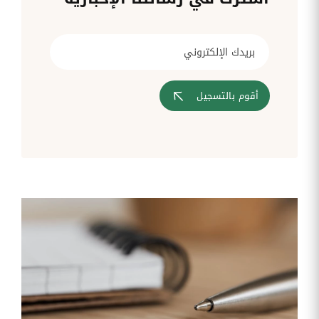
قم بإدارة
تحويل
متابعة
الشركات
الوثائق
طلبات
أفضل
الإدارية
تدخلات
لمسارات
بشكل
تكنولوجيا
تدريب
عمليات
أوتوماتيكي
المعلومات
موظفيك
المصادقة
إلى
تنسيقات
رقمية
أقوم بالتسجيل
مراقبة
تقارير
آراء
الدخول
النفقات
الموظفين
رقمنة إدارة
جس نبض
تقارير
موظفيك
النفقات
الرواتب
و
التعويض
اعداد
الرواتب
بشكل
أسهل
المهام