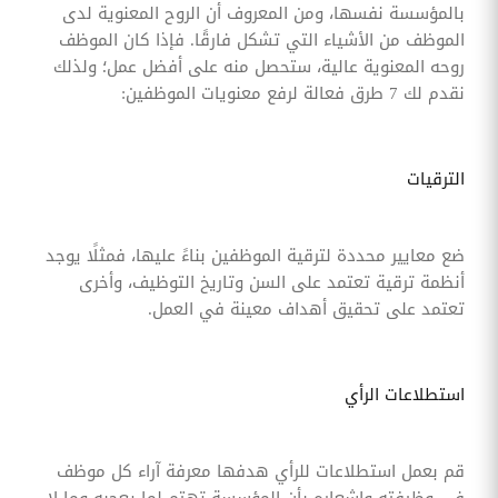
بالمؤسسة نفسها، ومن المعروف أن الروح المعنوية لدى
الموظف من الأشياء التي تشكل فارقًا. فإذا كان الموظف
روحه المعنوية عالية، ستحصل منه على أفضل عمل؛ ولذلك
نقدم لك 7 طرق فعالة لرفع معنويات الموظفين:
الترقيات
ضع معايير محددة لترقية الموظفين بناءً عليها، فمثلًا يوجد
أنظمة ترقية تعتمد على السن وتاريخ التوظيف، وأخرى
تعتمد على تحقيق أهداف معينة في العمل.
استطلاعات الرأي
قم بعمل استطلاعات للرأي هدفها معرفة آراء كل موظف
في وظيفته وإشعاره بأن المؤسسة تهتم لما يعجبه وما لا