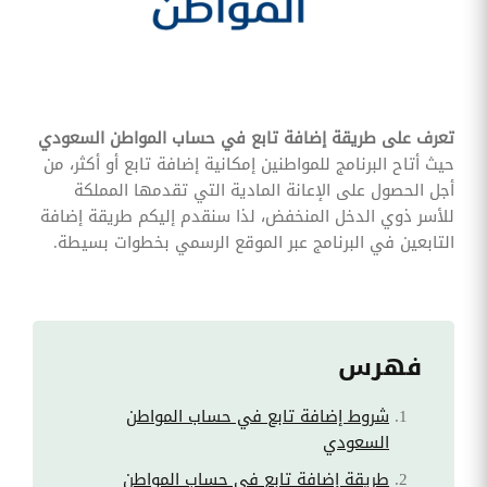
وقوائم
الاختيار
تحسين
متابعة
مهام
وقوائم
تعرف على طريقة إضافة تابع في حساب المواطن السعودي
التحقق
الخاصة
حيث أتاح البرنامج للمواطنين إمكانية إضافة تابع أو أكثر، من
بالموارد
أجل الحصول على الإعانة المادية التي تقدمها المملكة
البشرية
للأسر ذوي الدخل المنخفض، لذا سنقدم إليكم طريقة إضافة
تتبع
التابعين في البرنامج عبر الموقع الرسمي بخطوات بسيطة.
التأمين
الصحي
قم بتتبع
طلبات
استرداد
فهرس
تكاليف
الرعاية
شروط إضافة تابع في حساب المواطن
السعودي
طريقة إضافة تابع في حساب المواطن