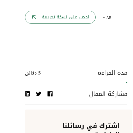
بوابة الموظف
احصل على نسخة تجريبية
AR
يك
لوحه القيادة
تقارير الموارد البشرية
ل كل موظف
ربط المواقع
ات إلى
مدة القراءة
5
دقائق
أحداث الشركة
مشاركة المقال
دليل الشركات
عمليات المصادقة
اشترك في رسائلنا