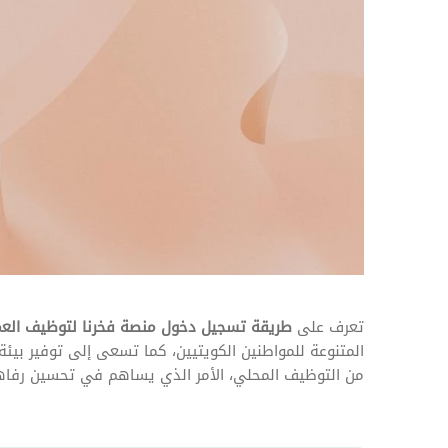
المهام وقوائم الاختيار
تحسين متابعة مهام وقوائم التحقق الخاصة
بالموارد البشرية
تتبع التأمين الصحي
قم بتتبع طلبات استرداد تكاليف الرعاية
تعرف على
طريقة تسجيل دخول منصة فخرنا لتوظيف العما
المتنوعة للمواطنين الكويتيين، كما تسعى إلى توفير بيئ
من التوظيف المحلي، الأمر الذي يساهم في تحسين رفاه