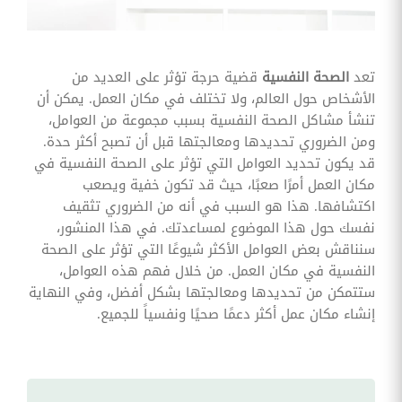
وقوائم
الاختيار
تحسين
متابعة
تعد
الصحة النفسية
قضية حرجة تؤثر على العديد من
مهام
الأشخاص حول العالم، ولا تختلف في مكان العمل. يمكن أن
وقوائم
التحقق
تنشأ مشاكل الصحة النفسية بسبب مجموعة من العوامل،
الخاصة
ومن الضروري تحديدها ومعالجتها قبل أن تصبح أكثر حدة.
بالموارد
البشرية
قد يكون تحديد العوامل التي تؤثر على الصحة النفسية في
مكان العمل أمرًا صعبًا، حيث قد تكون خفية ويصعب
تتبع
اكتشافها. هذا هو السبب في أنه من الضروري تثقيف
التأمين
نفسك حول هذا الموضوع لمساعدتك. في هذا المنشور،
الصحي
سنناقش بعض العوامل الأكثر شيوعًا التي تؤثر على الصحة
قم بتتبع
النفسية في مكان العمل. من خلال فهم هذه العوامل،
طلبات
استرداد
ستتمكن من تحديدها ومعالجتها بشكل أفضل، وفي النهاية
تكاليف
إنشاء مكان عمل أكثر دعمًا صحيًا ونفسياً للجميع.
الرعاية