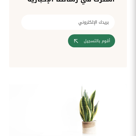
قم بإدارة
تحويل
متابعة
الشركات
الوثائق
طلبات
أفضل
الإدارية
تدخلات
لمسارات
بشكل
تكنولوجيا
تدريب
عمليات
أوتوماتيكي
المعلومات
موظفيك
المصادقة
إلى
تنسيقات
رقمية
أقوم بالتسجيل
مراقبة
تقارير
آراء
الدخول
النفقات
الموظفين
رقمنة إدارة
جس نبض
تقارير
موظفيك
النفقات
الرواتب
و
التعويض
اعداد
الرواتب
بشكل
أسهل
المهام