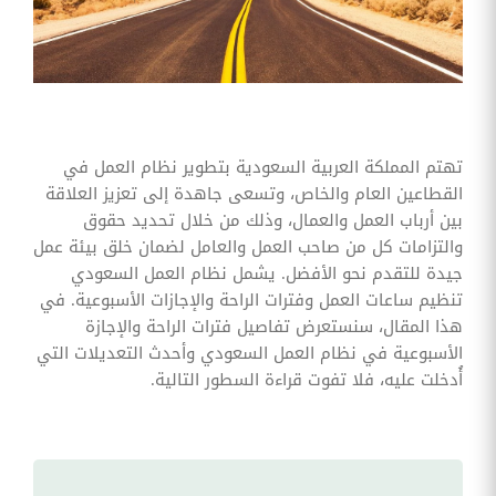
وقوائم
الاختيار
تحسين
متابعة
مهام
وقوائم
التحقق
الخاصة
تهتم المملكة العربية السعودية بتطوير نظام العمل في
بالموارد
القطاعين العام والخاص، وتسعى جاهدة إلى تعزيز العلاقة
البشرية
بين أرباب العمل والعمال، وذلك من خلال تحديد حقوق
تتبع
والتزامات كل من صاحب العمل والعامل لضمان خلق بيئة عمل
التأمين
جيدة للتقدم نحو الأفضل. يشمل نظام العمل السعودي
الصحي
تنظيم ساعات العمل وفترات الراحة والإجازات الأسبوعية. في
قم بتتبع
هذا المقال، سنستعرض تفاصيل فترات الراحة والإجازة
طلبات
الأسبوعية في نظام العمل السعودي وأحدث التعديلات التي
استرداد
تكاليف
أُدخلت عليه، فلا تفوت قراءة السطور التالية.
الرعاية