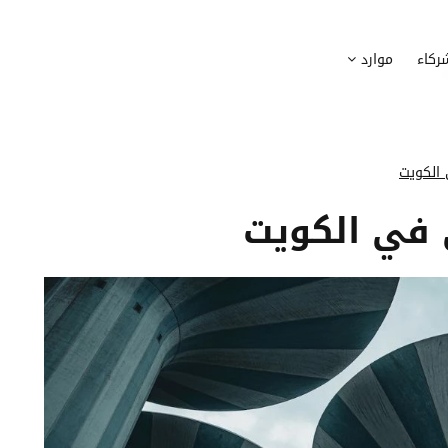
وظيف
أجهزة
ركاء
موارد
عملية التوظيف الخاصة بك
إدارة أسطول الاعلاميات الخاصة بموظف
بسهولة
دماج الموظفين الجدد
برامج
 ادماج موظفيك الجدد
وضع قائمة البرامج المستخدمة من قب
الكويت
كوين
تتبع التدخلات
 في الكويت
عة أفضل لمسارات تدريب موظفيك
تحويل طلبات تدخلات تكنولوجيا المعلوم
تنسيقات رقمية
راء الموظفين
موظفيك