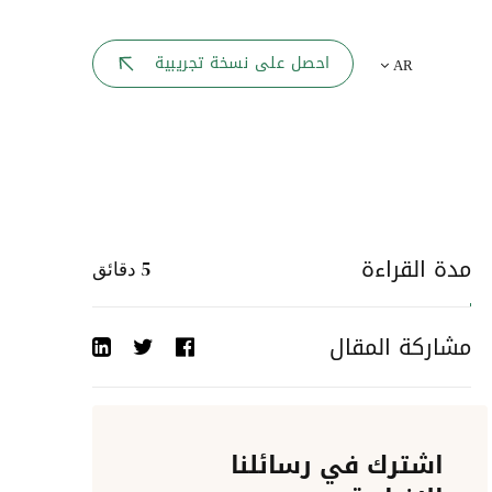
بوابة الموظف
احصل على نسخة تجريبية
AR
يك
لوحه القيادة
تقارير الموارد البشرية
ل كل موظف
ربط المواقع
ات إلى
مدة القراءة
5
دقائق
أحداث الشركة
مشاركة المقال
دليل الشركات
عمليات المصادقة
اشترك في رسائلنا