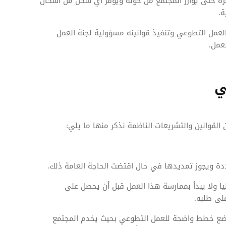
حرة حتى يؤازر المجتمع من حوله ويوفر أي شكل من أشكال
ة.
لعمل التطوعي وتنفيذ قوانينه مسؤولية لجنة العمل
عمل.
ي
لقوانين والتشريعات الناظمة نذكر منها ما يلي:
ة ويجوز تمديدها في حال اقتضت الحاجة العامة ذلك.
 ولا يبدأ بممارسة هذا العمل قبل أن يحصل على
لى طلبه.
وضع خطط واضحة للعمل التطوعي بحيث يخدم المجتمع