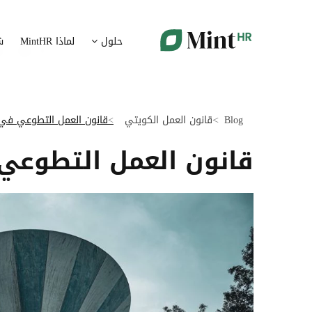
شؤون الموظفين
ت
حلول
لماذا MintHR
ش
بيانات الموارد البشرية ممركزة في بوابة واحدة
قم برقمنة 
الإجازات و الغيابات
إ
قم برقمنة إدارة الإجازات و الغيابات
قم بتسهيل
Blog
قانون العمل الكويتي
قانون العمل التطوعي في 
ت
تدبير الوثائق
قانون العمل التطوعي
ضمان متاب
قم بإدارة الوثائق الإدارية بشكل أوتوماتيكي
تقارير النفقات
آ
رقمنة إدارة تقارير النفقات
جس نبض 
الرواتب و التعويض
اعداد الرواتب بشكل أسهل