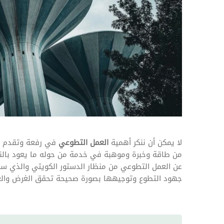
المهام وقوائم الاختيار
تحسين متابعة مهام وقوائم التحقق الخاصة
بالموارد البشرية
تتبع التأمين الصحي
قم بتتبع طلبات استرداد تكاليف الرعاية
لا يمكن أن ننكر أهمية
العمل التطوعي
في رفعة وتقدم ال
من طاقة وخبرة وموهبة في خدمة من حوله ما يعود بالن
عن العمل التطوعي من منظار الدستور الكويتي والذي س
جهود التطوع وتوجيهها بصورة صحيحة تحقق الغرض والغا