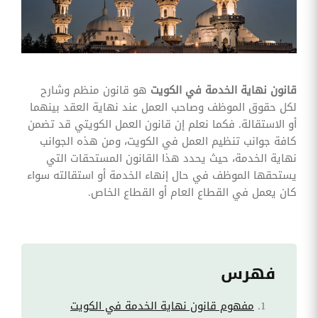
وقوائم
الاختيار
تحسين
متابعة
مهام
وقوائم
قانون نهاية الخدمة في الكويت
هو قانون منظم وشارح
التحقق
الخاصة
لكل حقوق الموظف وصاحب العمل عند نهاية العقد بينهما
بالموارد
أو الاستقالة. فكما نعلم إن قانون العمل الكويتي قد تضمن
البشرية
كافة جوانب تنظيم العمل في الكويت، ومن هذه الجوانب
تتبع
نهاية الخدمة، حيث يحدد هذا القانون المستحقات التي
التأمين
يستحقها الموظف في حال إنهاء الخدمة أو استقالته سواء
الصحي
كان يعمل في القطاع العام أو القطاع الخاص.
قم بتتبع
طلبات
استرداد
تكاليف
الرعاية
فهرس
مفهوم قانون نهاية الخدمة في الكويت