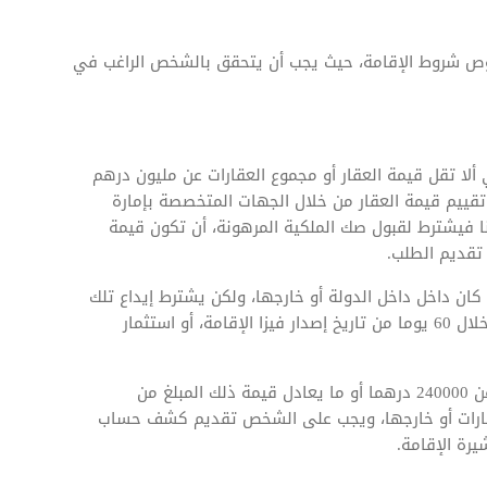
صوص شروط الإقامة، حيث يجب أن يتحقق بالشخص الراغب في
 ألا تقل قيمة العقار أو مجموع العقارات عن مليون درهم
تقييم قيمة العقار من خلال الجهات المتخصصة بإمارة
 فيشترط لقبول صك الملكية المرهونة، أن تكون قيمة
تقديم الطلب.
ان داخل داخل الدولة أو خارجها، ولكن يشترط إيداع تلك
الوديعة في أحد المؤسسات المالية في الدولة، وذلك خلال 60 يوما من تاريخ إصدار فيزا الإقامة، أو استثمار
من الضروري ألا يقل الدخل السنوي للشخص المتقاعد عن 240000 درهما أو ما يعادل قيمة ذلك المبلغ من
الإمارات أو خارجها، ويجب على الشخص تقديم كشف حساب
رة الإقامة.