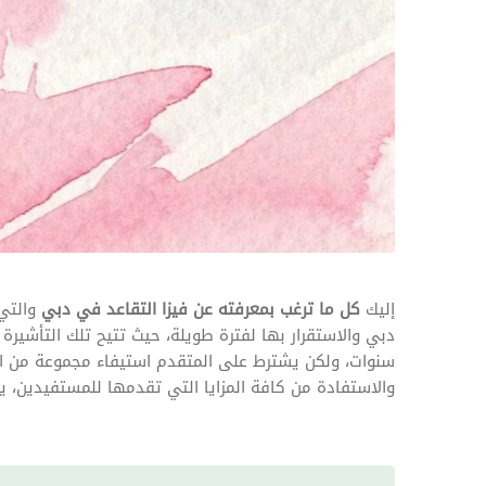
المهام وقوائم الاختيار
تحسين متابعة مهام وقوائم التحقق الخاصة
بالموارد البشرية
تتبع التأمين الصحي
قم بتتبع طلبات استرداد تكاليف الرعاية
إليك
كل ما ترغب بمعرفته عن فيزا التقاعد في دبي
والتي 
دبي والاستقرار بها لفترة طويلة، حيث تتيح تلك التأشير
سنوات، ولكن يشترط على المتقدم استيفاء مجموعة من ال
والاستفادة من كافة المزايا التي تقدمها للمستفيدين، ي