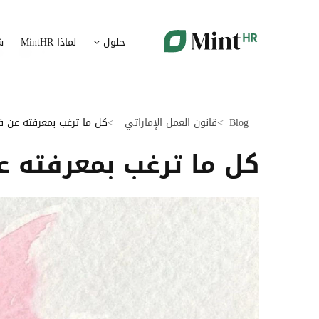
شؤون الموظفين
ت
حلول
لماذا MintHR
ش
بيانات الموارد البشرية ممركزة في بوابة واحدة
قم برقمنة 
الإجازات و الغيابات
إ
قم برقمنة إدارة الإجازات و الغيابات
قم بتسهيل
Blog
قانون العمل الإماراتي
كل ما ترغب بمعرفته عن ف
ت
تدبير الوثائق
كل ما ترغب بمعرفته ع
ضمان متاب
قم بإدارة الوثائق الإدارية بشكل أوتوماتيكي
تقارير النفقات
آ
رقمنة إدارة تقارير النفقات
جس نبض 
الرواتب و التعويض
اعداد الرواتب بشكل أسهل