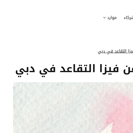
وظيف
أجهزة
ركاء
موارد
عملية التوظيف الخاصة بك
إدارة أسطول الاعلاميات الخاصة بموظف
بسهولة
دماج الموظفين الجدد
برامج
 ادماج موظفيك الجدد
وضع قائمة البرامج المستخدمة من قب
يزا التقاعد في دبي
كوين
تتبع التدخلات
ن فيزا التقاعد في دبي
عة أفضل لمسارات تدريب موظفيك
تحويل طلبات تدخلات تكنولوجيا المعلوم
تنسيقات رقمية
راء الموظفين
موظفيك