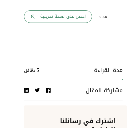
بوابة الموظف
احصل على نسخة تجريبية
AR
يك
لوحه القيادة
تقارير الموارد البشرية
ل كل موظف
ربط المواقع
ات إلى
مدة القراءة
5
دقائق
أحداث الشركة
مشاركة المقال
دليل الشركات
عمليات المصادقة
اشترك في رسائلنا