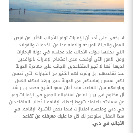
وقوائم
الاختيار
تحسين
متابعة
مهام
وقوائم
لا يخفى على أحد أن الإمارات توفر للأجانب الكثير من فرص
التحقق
الخاصة
العمل والحياة المريحة والآمنة عدا عن الخدمات والفوائد
بالموارد
التي يجنيها هؤلاء الأجانب عند عملهم في دولة الإمارات.
البشرية
ومن الأمور التي أوضحت مدى اهتمام الإمارات بالوافدين
تتبع
لديها أنها لا تجبر المتقاعدين الأجانب على مغادرة الدولة
التأمين
عند تقاعدهم، بل وفرت لهم الكثير من الخيارات التي تضمن
الصحي
لهم استمرار إقامتهم في الدولة حتى وبعد انتهاء العمل
قم بتتبع
وبلوغهم سن التقاعد. فقد أعلن سمو الشيخ محمد بن راشد
طلبات
آل مكتوم في بيان له عن استقباله للجميع في الإمارات وعبر
استرداد
تكاليف
عن سعادته باعتماد شروط إعطاء الإقامة للأجانب المتقاعدين
الرعاية
في دبي ومنحهم امتيازات فيما يخص تأشيرة الإقامة. في
هذا المقال سنوضح لك
كل ما عليك معرفته عن تقاعد
الأجانب في دبي
.