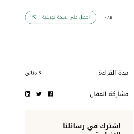
بوابة الموظف
احصل على نسخة تجريبية
AR
يك
لوحه القيادة
تقارير الموارد البشرية
ل كل موظف
ربط المواقع
ات إلى
مدة القراءة
5
دقائق
أحداث الشركة
مشاركة المقال
دليل الشركات
عمليات المصادقة
اشترك في رسائلنا