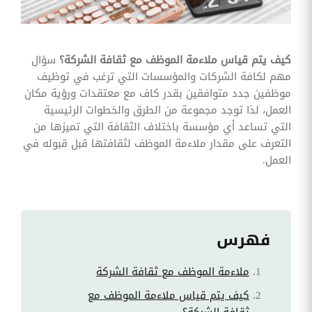
وقوائم
الاختيار
تحسين
متابعة
كيف يتم قياس ملاءمة الموظف مع ثقافة الشركة؟
سؤال
مهام
مهم لكافة الشركات والمؤسسات التي ترغب في توظيف
وقوائم
التحقق
موظفين جدد متوافقين بقدر كاف مع معتقدات ورؤية مكان
الخاصة
العمل، لذا توجد مجموعة من الطرق والخطوات الرئيسية
بالموارد
البشرية
التي تساعد أي مؤسسة باختلاف الثقافة التي تميزها من
التعرف على مقدار ملاءمة الموظف لثقافتها قبل قبوله في
تتبع
العمل.
التأمين
الصحي
قم بتتبع
طلبات
استرداد
تكاليف
فهرس
الرعاية
ملاءمة الموظف مع ثقافة الشركة
كيف يتم قياس ملاءمة الموظف مع
ثقافة الشركة؟