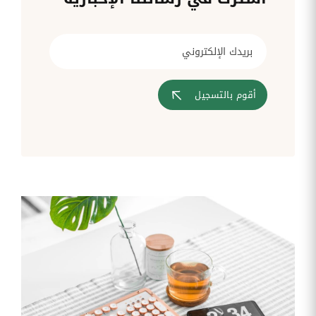
قم بإدارة
تحويل
متابعة
الشركات
الوثائق
طلبات
أفضل
الإدارية
تدخلات
لمسارات
بشكل
تكنولوجيا
تدريب
عمليات
أوتوماتيكي
المعلومات
موظفيك
المصادقة
إلى
تنسيقات
رقمية
أقوم بالتسجيل
مراقبة
تقارير
آراء
الدخول
النفقات
الموظفين
رقمنة إدارة
جس نبض
تقارير
موظفيك
النفقات
الرواتب
و
التعويض
اعداد
الرواتب
بشكل
أسهل
المهام