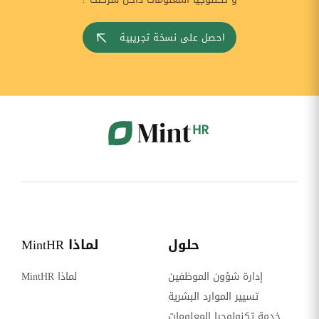
احصل على نسخة تجريبية
حلول
لماذا MintHR
إدارة شؤون الموظفين
لماذا MintHR
تسيير الموارد البشرية
خدمة تكنولوجيا المعلومات