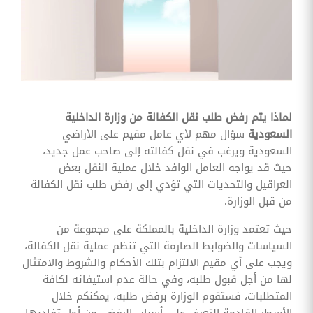
وقوائم
الاختيار
تحسين
متابعة
مهام
وقوائم
التحقق
الخاصة
بالموارد
لماذا يتم رفض طلب نقل الكفالة من وزارة الداخلية
البشرية
السعودية
سؤال مهم لأي عامل مقيم على الأراضي
تتبع
السعودية ويرغب في نقل كفالته إلى صاحب عمل جديد،
التأمين
حيث قد يواجه العامل الوافد خلال عملية النقل بعض
الصحي
العراقيل والتحديات التي تؤدي إلى رفض طلب نقل الكفالة
من قبل الوزارة.
قم بتتبع
طلبات
استرداد
حيث تعتمد وزارة الداخلية بالمملكة على مجموعة من
تكاليف
السياسات والضوابط الصارمة التي تنظم عملية نقل الكفالة،
الرعاية
ويجب على أي مقيم الالتزام بتلك الأحكام والشروط والامتثال
لها من أجل قبول طلبه، وفي حالة عدم استيفائه لكافة
المتطلبات، فستقوم الوزارة برفض طلبه، يمكنكم خلال
الأسطر القادمة التعرف على أسباب الرفض، من أجل تفاديها