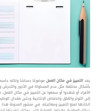
المهام وقوائم الاختيار
تحسين متابعة مهام وقوائم التحقق الخاصة
بالموارد البشرية
تتبع التأمين الصحي
قم بتتبع طلبات استرداد تكاليف الرعاية
يعد
التمييز في مكان العمل
موضوعًا حساسًا ولكنه حاسم 
بأشكال مختلفة مثل عدم المساواة في الأجور والتحرش وم
الأفراد أو شهدوا أو سمعوا عن التمييز في مكان العمل، م
إلى التوتر والقلق وانخفاض الإنتاجية وحتى فقدان الوظ
اتخاذها لمنع التمييز ومعالجته. في منشور المدونة هذا، 
حياتك المهنية، والحلول العملية التي يمكنك تنفيذها لإنش