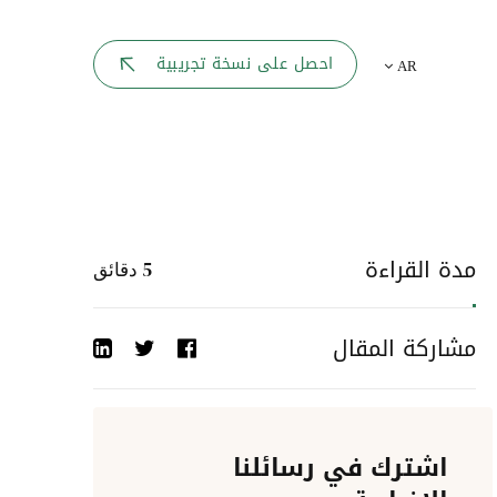
بوابة الموظف
احصل على نسخة تجريبية
AR
يك
لوحه القيادة
تقارير الموارد البشرية
ل كل موظف
ربط المواقع
ات إلى
مدة القراءة
5
دقائق
أحداث الشركة
مشاركة المقال
دليل الشركات
عمليات المصادقة
اشترك في رسائلنا