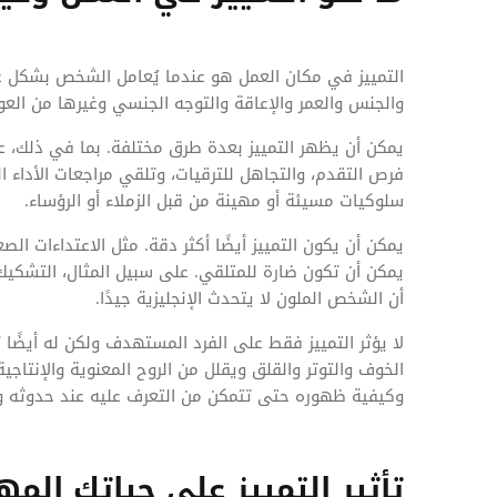
التمييز في مكان العمل هو عندما يُعامل الشخص بشكل غ
والجنس والعمر والإعاقة والتوجه الجنسي وغيرها من العو
يمكن أن يظهر التمييز بعدة طرق مختلفة. بما في ذلك، عل
فرص التقدم، والتجاهل للترقيات، وتلقي مراجعات الأداء ا
سلوكيات مسيئة أو مهينة من قبل الزملاء أو الرؤساء.
يمكن أن يكون التمييز أيضًا أكثر دقة. مثل الاعتداءات ال
يمكن أن تكون ضارة للمتلقي. على سبيل المثال، التشكيك
أن الشخص الملون لا يتحدث الإنجليزية جيدًا.
لا يؤثر التمييز فقط على الفرد المستهدف ولكن له أيضًا
الخوف والتوتر والقلق ويقلل من الروح المعنوية والإنتاج
وكيفية ظهوره حتى تتمكن من التعرف عليه عند حدوثه واتخ
تأثير التمييز على حياتك الم