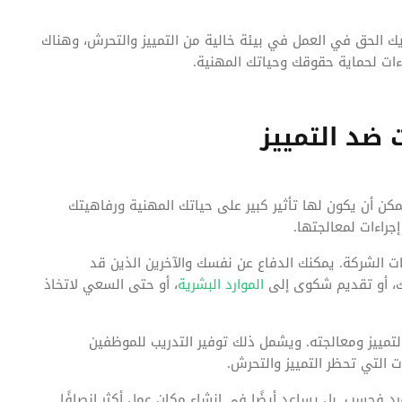
يك الحق في العمل في بيئة خالية من التمييز والتحرش، وهناك
ءات لحماية حقوقك وحياتك المهنية.
 ضد التمييز
كن أن يكون لها تأثير كبير على حياتك المهنية ورفاهيتك
جراءات لمعالجتها.
 الشركة. يمكنك الدفاع عن نفسك والآخرين الذين قد
ك، أو تقديم شكوى إلى
الموارد البشرية
، أو حتى السعي لاتخاذ
لتمييز ومعالجته. ويشمل ذلك توفير التدريب للموظفين
 التي تحظر التمييز والتحرش.
رد فحسب. بل يساعد أيضًا في إنشاء مكان عمل أكثر إنصافًا