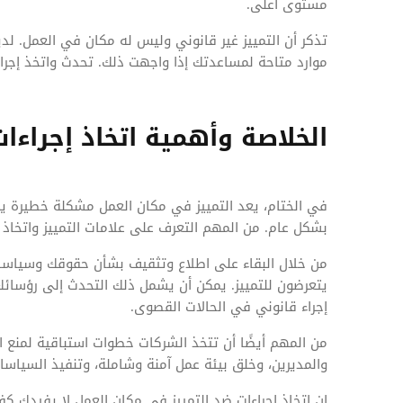
مستوى أعلى.
تذكر أن التمييز غير قانوني وليس له مكان في العمل. لد
موارد متاحة لمساعدتك إذا واجهت ذلك. تحدث واتخذ إجرا
الخلاصة وأهمية اتخاذ إجراءات
في الختام، يعد التمييز في مكان العمل مشكلة خطيرة يم
بشكل عام. من المهم التعرف على علامات التمييز واتخاذ إ
من خلال البقاء على اطلاع وتثقيف بشأن حقوقك وسياسات
يتعرضون للتمييز. يمكن أن يشمل ذلك التحدث إلى رؤسائ
إجراء قانوني في الحالات القصوى.
من المهم أيضًا أن تتخذ الشركات خطوات استباقية لمنع ا
والمديرين، وخلق بيئة عمل آمنة وشاملة، وتنفيذ السياسات
إن اتخاذ إجراءات ضد التمييز في مكان العمل لا يفيدك كف