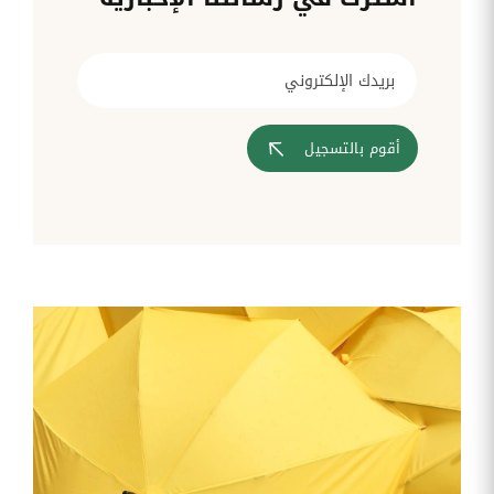
قم بإدارة
تحويل
متابعة
الشركات
الوثائق
طلبات
أفضل
الإدارية
تدخلات
لمسارات
بشكل
تكنولوجيا
تدريب
عمليات
أوتوماتيكي
المعلومات
موظفيك
المصادقة
إلى
تنسيقات
رقمية
أقوم بالتسجيل
مراقبة
تقارير
آراء
الدخول
النفقات
الموظفين
رقمنة إدارة
جس نبض
تقارير
موظفيك
النفقات
الرواتب
و
التعويض
اعداد
الرواتب
بشكل
أسهل
المهام