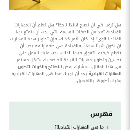
وقوائم
الاختيار
تحسين
متابعة
هل ترغب في أن تصبح قائدًا ناجحًا؟ هل تعلم أن المهارات
مهام
القيادية تعد من الصفات المهمة التي يجب أن يتمتع بها
وقوائم
التحقق
القائد القوي؟ إذا كان الأمر كذلك، فإن تطوير هذه المهارات
الخاصة
لن يكون شيئًا سهلاً. فالقيادة هي صفة رائعة يجب أن
بالموارد
البشرية
تتعلم كيفية التفوق فيها. لذلك، يجب عليك العمل على
تحسين وتطوير مهارات القيادة الخاصة بك بشكل مستمر.
تتبع
في هذا المقال، سنشارك بعض
النصائح والخبرات لتطوير
التأمين
المهارات القيادية
بعد أن نجيبك عما هي المهارات القيادية
الصحي
وكيف أطورها بالتفصيل..
قم بتتبع
طلبات
استرداد
تكاليف
الرعاية
فهرس
ما هي المهارات القيادية؟