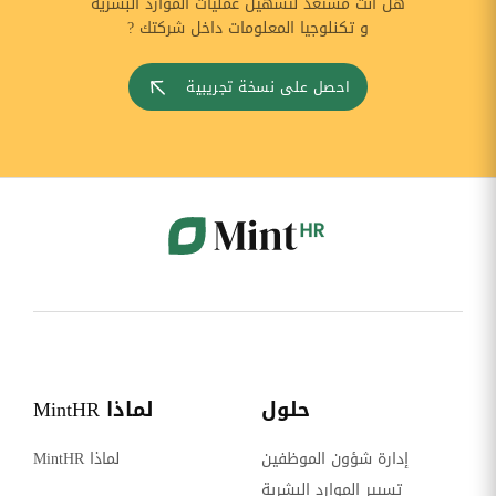
هل أنت مستعد لتسهيل عمليات الموارد البشرية
و تكنلوجيا المعلومات داخل شركتك ?
احصل على نسخة تجريبية
حلول
لماذا MintHR
إدارة شؤون الموظفين
لماذا MintHR
تسيير الموارد البشرية