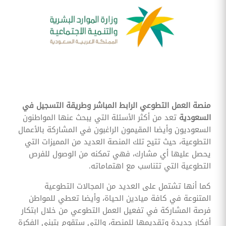
وقوائم
الاختيار
تحسين
متابعة
مهام
وقوائم
التحقق
الخاصة
بالموارد
البشرية
منصة العمل التطوعي الرابط المباشر وطريقة التسجيل في
تتبع
السعودية
تعد من أكثر الأسئلة التي يبحث عنها المواطنون
التأمين
الصحي
السعوديون وأيضا المقيمون الراغبون في المشاركة بالأعمال
التطوعية، حيث تتيح تلك المنصة العديد من المميزات التي
قم بتتبع
طلبات
يحصل عليها أي مشارك، فهي تمكنه من الوصول للفرص
استرداد
التطوعية التي تتناسب مع اهتماماته.
تكاليف
الرعاية
كما أنها تشتمل على العديد من المجالات التطوعية
المتنوعة في كافة ميادين الحياة، وأيضا تعطي للمواطن
فرصة المشاركة في تفعيل العمل التطوعي من خلال ابتكار
أفكار جديدة وتقديمها للمنصة، والتي ستقوم بتبني الفكرة