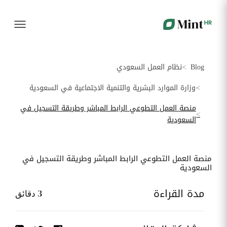
شؤون
الموارد
تكنولوجيا
المزيد......
الموظفين
البشرية
المعلومات
بوابة
شؤون
الموظف
توظيف
أجهزة
الموظفين
قم برقمنة
إدارة
لوحه
بيانات
عملية
أسطول
Blog
نظام العمل السعودي
الموارد
التوظيف
الاعلاميات
القيادة
البشرية
الخاصة بك
الخاصة
ممركزة في
بموظفيك
وزارة الموارد البشرية والتنمية الاجتماعية في السعودية
بوابة واحدة
بسهولة
تقارير
منصة العمل التطوعي الرابط المباشر وطريقة التسجيل في
الموارد
الإجازات
إدماج
برامج
السعودية
البشرية
و
الموظفين
وضع قائمة
الغيابات
الجدد
البرامج
ربط
المستخدمة
قم برقمنة
قم
المواقع
منصة العمل التطوعي الرابط المباشر وطريقة التسجيل في
من قبل كل
إدارة
بتسهيل
السعودية
موظف
الإجازات و
ادماج
الغيابات
موظفيك
أحداث
الجدد
مدة القراءة
3
دقائق
الشركة
تدبير
تتبع
تكوين
الوثائق
التدخلات
دليل
ضمان